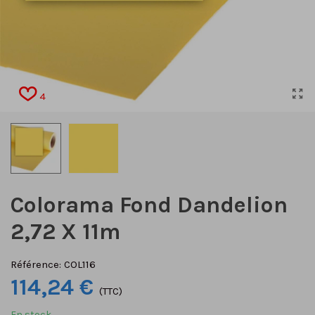
4
Colorama Fond Dandelion
2,72 X 11m
Référence:
COL116
114,24 €
(TTC)
En stock