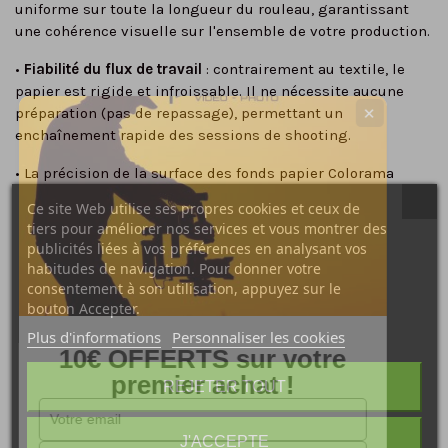
uniforme sur toute la longueur du rouleau, garantissant
une cohérence visuelle sur l'ensemble de votre production.
•
Fiabilité du flux de travail
: contrairement au textile, le
papier est rigide et infroissable. Il ne nécessite aucune
préparation (pas de repassage), permettant un
✕
enchaînement rapide des sessions de shooting.
• La précision de la surface des fonds papier Colorama
permettent un
détourage rapide et propre
.
Ce site Web utilise ses propres cookies et ceux de
tiers pour améliorer nos services et vous montrer des
55 teintes au catalogues
, du blanc le plus pur au noir
publicités liées à vos préférences en analysant vos
absolu en passant par les gris d'atelier, le vert
habitudes de navigation. Pour donner votre
chromagreen (d'incrustation) et les couleurs éditoriales.
consentement à son utilisation, appuyez sur le
Disponible en rouleau de de 1,35 x 11 m ou 2,72 x 11 m.
bouton Accepter.
Plus d'informations
Personnaliser les cookies
Travailler avec Colorama, c'est faire le choix de la sérénité.
10€ OFFERTS sur votre
En éliminant les imprévus liés à la qualité du support, vous
premier achat !
sécurisez vos flux de travail et vous vous assurez un rendu
REJETER TOUT
professionnel, quel que soit le sujet.
Conditionné dans un carton, le rouleau est protégé par un
J'ACCEPTE