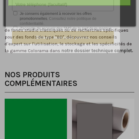
film plastique.
Je consens également à recevoir les offres
Comment choisir le fond papier idéal pour sublimer vos
promotionnelles.
Consultez notre politique de
sujets et garantir une colorimétrie parfaite ?
Qu’il s’agisse
confidentialité.
J'accepte de recevoir des SMS de la part de la marque.
de fonds studio classiques ou de recherches spécifiques
pour des fonds de type "BD", découvrez nos conseils
Obtenir mon code promo.
d'expert sur l'utilisation, le stockage et les spécificités de
la gamme Colorama dans
notre dossier technique complet.
NOS PRODUITS
COMPLÉMENTAIRES