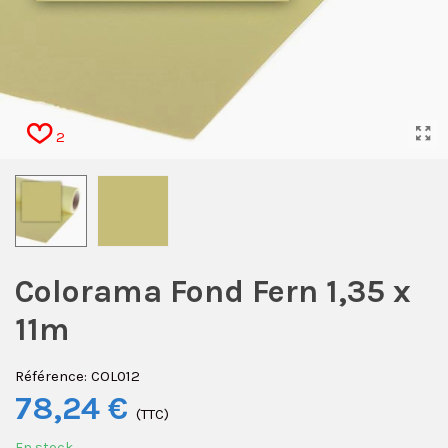
2
Colorama Fond Fern 1,35 x
11m
Référence:
COL012
78,24 €
(TTC)
En stock