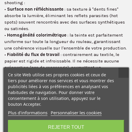
shooting :
•
Surface non réfléchissante
: sa texture à "dents fines"
absorbe la lumière, éliminant les reflets parasites (hot
spots) souvent rencontrés avec des surfaces synthétiques
ou satinées.
•
Homogénéité colorimétrique
: la teinte est parfaitement
uniforme sur toute la longueur du rouleau, garantissant
✕
une cohérence visuelle sur l'ensemble de votre production.
•
Fiabilité du flux de travail
: contrairement au textile, le
papier est rigide et infroissable. Il ne nécessite aucune
préparation (pas de repassage), permettant un
enchaînement rapide des sessions de shooting.
Ce site Web utilise ses propres cookies et ceux de
• La précision de la surface des fonds papier Colorama
tiers pour améliorer nos services et vous montrer des
publicités liées à vos préférences en analysant vos
permettent un
détourage rapide et propre
.
habitudes de navigation. Pour donner votre
55 teintes au catalogues
, du blanc le plus pur au noir
consentement à son utilisation, appuyez sur le
absolu en passant par les gris d'atelier, le vert
bouton Accepter.
chromagreen (d'incrustation) et les couleurs éditoriales.
Plus d'informations
Personnaliser les cookies
D
isponible en rouleau de de 1,35 x 11 m ou 2,72 x 11 m.
10€ OFFERTS sur votre
Travailler avec Colorama, c'est faire le choix de la sérénité.
premier achat !
En éliminant les imprévus liés à la qualité du support, vous
REJETER TOUT