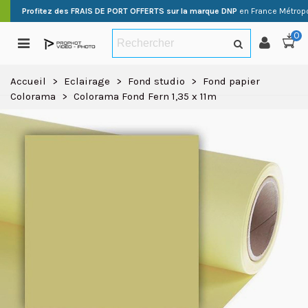
Profitez des FRAIS DE PORT OFFERTS sur la marque DNP
en France Métropo
0
Accueil
>
Eclairage
>
Fond studio
>
Fond papier
Colorama
>
Colorama Fond Fern 1,35 x 11m