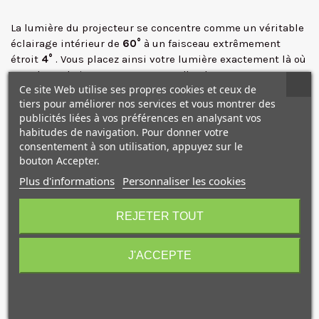
✕
La lumière du projecteur se concentre comme un véritable
éclairage intérieur de
60°
à un faisceau extrêmement
étroit
4°
. Vous placez ainsi votre lumière exactement là où
vous le souhaitez sans provoquer d'ombres
Ce site Web utilise ses propres cookies et ceux de
supplémentaires indésirables.
tiers pour améliorer nos services et vous montrer des
Vous pouvez régler votre
température de couleur en
publicités liées à vos préférences en analysant vos
variation continue de 3200K à 5600K
.
habitudes de navigation. Pour donner votre
Le réglage 5600K est idéal pour l'extérieur ou pour une
consentement à son utilisation, appuyez sur le
utilisation avec un HMI et des sources flash.
bouton Accepter.
Le réglage 3200K est parfait pour les zones avec une
Plus d'informations
Personnaliser les cookies
lumière ambiante dominante émise par des lampadaires
10€ OFFERTS sur votre
ainsi que pour les scènes de nuit impliquant la lumière
premier achat !
d'une bougie ou d'un feu.
REJETER TOUT
Le projecteur fonctionne avec tous les accessoires de mise
en forme de la lumière Dedolight.
J'ACCEPTE
Note : Cette version nécessite l'achat d'un bloc
d'alimentation.
Je consens également à recevoir les offres
promotionnelles.
Consultez notre politique de
confidentialité.