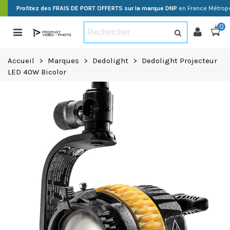
Profitez des FRAIS DE PORT OFFERTS sur la marque DNP
en France Métropo
0
Accueil
>
Marques
>
Dedolight
>
Dedolight Projecteur
LED 40W Bicolor