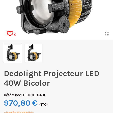
0
Dedolight Projecteur LED
40W Bicolor
Référence:
DEDDLED4BI
970,80 €
(TTC)
Bientôt disponible