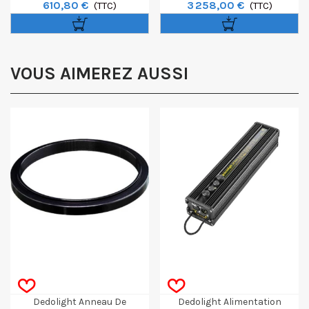
610,80 €
3 258,00 €
Projecteurs DP400, DP1200
(TTC)
DLED10-D Lumière Du Jour
(TTC)
Avec Softcase
VOUS AIMEREZ AUSSI
Dedolight Anneau De
Dedolight Alimentation