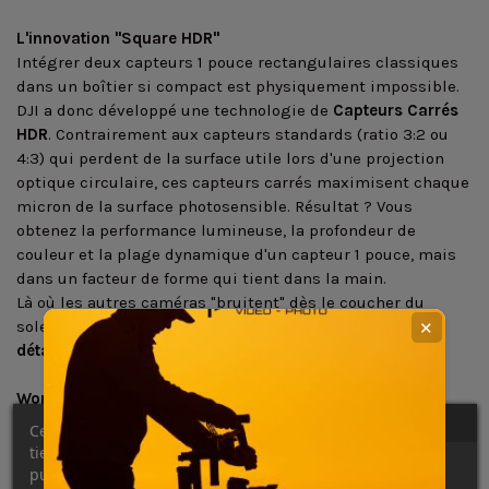
L'innovation "Square HDR"
Intégrer deux capteurs 1 pouce rectangulaires classiques
dans un boîtier si compact est physiquement impossible.
DJI a donc développé une technologie de
Capteurs Carrés
HDR
. Contrairement aux capteurs standards (ratio 3:2 ou
4:3) qui perdent de la surface utile lors d'une projection
optique circulaire, ces capteurs carrés maximisent chaque
micron de la surface photosensible. Résultat ? Vous
obtenez la performance lumineuse, la profondeur de
couleur et la plage dynamique d'un capteur 1 pouce, mais
dans un facteur de forme qui tient dans la main.
Là où les autres caméras "bruitent" dès le coucher du
soleil, l'Osmo 360 conserve des
noirs profonds
et des
✕
détails dans les hautes lumières
.
Workflow 8K
:
Filmez maintenant, réalisez plus tard
La
résolution 8K native
change votre flux de travail. Posez
Ce site Web utilise ses propres cookies et ceux de
la caméra au cœur de l'action et ne vous souciez plus du
tiers pour améliorer nos services et vous montrer des
cadrage. En post-production, vous pouvez extraire un plan
publicités liées à vos préférences en analysant vos