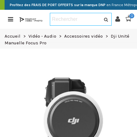
Profitez des FRAIS DE PORT OFFERTS sur la marque DNP
en France Métropo
0
Accueil
>
Vidéo - Audio
>
Accessoires vidéo
>
Dji Unité
Manuelle Focus Pro