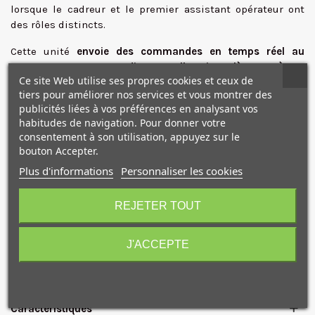
lorsque le cadreur et le premier assistant opérateur ont
✕
des rôles distincts.
Cette unité
envoie des commandes en temps réel
au
moteur Focus sur une distance allant jusqu'à 160 mètres
.
Ce site Web utilise ses propres cookies et ceux de
Elle permet le déclenchement des prises de vue, la gestion
tiers pour améliorer nos services et vous montrer des
des modes de mise au point, ainsi que le réglage
publicités liées à vos préférences en analysant vos
automatique ou semi-automatique de l'optique grâce à sa
habitudes de navigation. Pour donner votre
molette.
consentement à son utilisation, appuyez sur le
bouton Accepter.
En
mode AMF
, la molette tourne simultanément avec la
Plus d'informations
Personnaliser les cookies
mise au point automatique, permettant ainsi
d'observer
10€ OFFERTS sur votre
l'état de la mise au point sur l'écran
tout en percevant
premier achat !
intuitivement sa logique grâce à un retour
tactile précis.
REJETER TOUT
L'unité manuelle Focus Pro est
compatible
avec la gamme
de stabilisateurs
DJI RS4, DJI RS4 Pro, DJI RS 3 Pro, DJI
J'ACCEPTE
Ronin 4D et DJI Inspire 3.
Je consens également à recevoir les offres
promotionnelles.
Consultez notre politique de
confidentialité.
Caractéristiques
J'accepte de recevoir des SMS de la part de la marque.