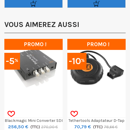
VOUS AIMEREZ AUSSI
PROMO !
PROMO !
-5
-10
%
%
Blackmagic Mini Converter SDI
Tethertools Adaptateur D-Tap
256,50 €
70,79 €
Vers Analogique
(TTC)
Vers USB-C
(TTC)
270,00 €
78,66 €