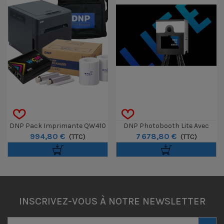
DNP Pack Imprimante QW410
DNP Photobooth Lite Avec
994,80 €
7 678,80 €
Avec 1 Kit 10x15 STD, Sac &
(TTC)
Imprimante DS620 Et Kit
(TTC)
WCM2
D'impression 6x8
INSCRIVEZ-VOUS À NOTRE NEWSLETTER