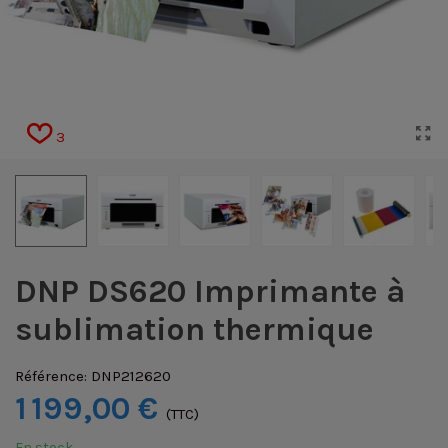
3
DNP DS620 Imprimante à
sublimation thermique
Référence:
DNP212620
1 199,00 €
(TTC)
En stock