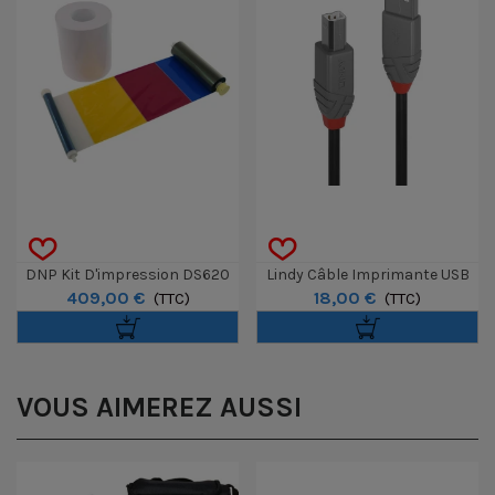
DNP Kit D'impression DS620
Lindy Câble Imprimante USB
409,00 €
18,00 €
10x15cm / 15x15cm / 15x20cm -
(TTC)
2.0 Type A/B 5m
(TTC)
Lot De 4
VOUS AIMEREZ AUSSI