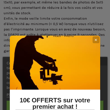
15x10, par exemple, et même les bandes de photos de 5x15
cm), vous permettant de réduire à la fois vos coûts et vos
unités de stock.
Enfin, le mode veille limite votre consommation
d'électricité au minimum (< 0,5 W) lorsque vous n'utilisez
pas l'imprimante. Lorsque vous en avez de nouveau besoin,
la DS620 est prête à réattaquer en à peine 9 secondes. Des
✕
informations utiles sur l'imprimante sont disponibles
directement à partir du pilote d'impression. La DS620, une
garantie de fiabilité !
-
Rentabilité
Ce site Web utilise ses propres cookies et ceux de
Le mode veille assure une consommation minimale
tiers pour améliorer nos services et vous montrer des
d'électricité (< 0,5 W), tandis que le mode rembobinage
publicités liées à vos préférences en analysant vos
garantit une utilisation optimale de vos consommables.
habitudes de navigation. Pour donner votre
Économies d'argent et création de valeur garanties.
consentement à son utilisation, appuyez sur le
bouton Accepter.
-
Fiabilité
Plus d'informations
Personnaliser les cookies
Des milliers d'imprimantes DS font preuve d'un
10€ OFFERTS sur votre
fonctionnement fiable sur le terrain depuis de nombreuses
premier achat !
REJETER TOUT
années. La DS620 se caractérise par une durée de vie