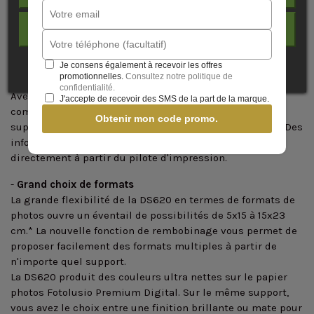
prolongée de la tête thermique. Il ne fait aucun doute que
ce modèle durable sera à la hauteur de vos attentes. En
J'ACCEPTE
voici la preuve : DNP Photo Imaging Europe offre une
garantie de 2 ans !
Je consens également à recevoir les offres
promotionnelles.
Consultez notre politique de
-
Innovation
confidentialité.
Avec les options multiformats, les nouveaux formats
J'accepte de recevoir des SMS de la part de la marque.
comme les clichés carrés de 15x15 cm et le nouveau
Obtenir mon code promo.
support HQL, la DS620 impose de nouvelles références. Des
informations utiles sur l'imprimante sont disponibles
directement à partir du pilote d'impression.
-
Grand choix de formats
La grande flexibilité de la DS620 en termes de formats de
photos ouvre un éventail de possibilités de 5x15 à 15x23
cm.* La nouvelle fonction de rembobinage vous permet de
proposer facilement des formats multiples à partir de
n'importe quel support.
La DS620 produit des couleurs ultra nettes sur le papier
photos Fotolusio Premium Digital. Sur le même support,
vous avez le choix entre une finition brillante ou mate pour