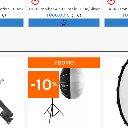
ction - Black
ARRI Omnibar 4 Kit Simple - Blue/Silver
ARRI Omnib
1 068,00 €
1 
TTC)
(TTC)
PROMO !
-10
%