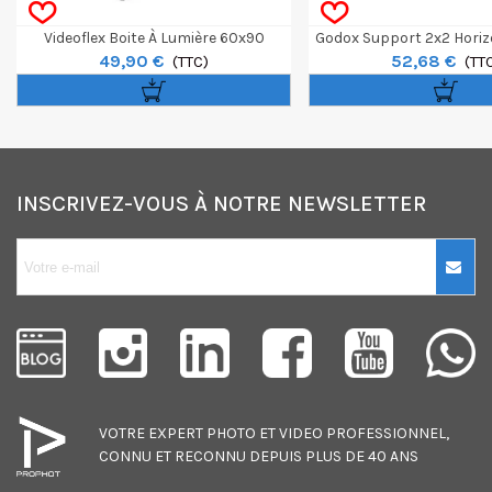
Videoflex Boite À Lumière 60x90
Godox Support 2x2 Horiz
49,90 €
52,68 €
(TTC)
Panneaux LED UP
(TT
INSCRIVEZ-VOUS À NOTRE NEWSLETTER
10€ OFFERTS sur
votre premier
achat !
Je consens également à recevoir
les offres promotionnelles.
VOTRE EXPERT
PHOTO
ET
VIDEO
PROFESSIONNEL,
Consultez notre politique de
CONNU ET RECONNU DEPUIS PLUS DE 40 ANS
confidentialité.
J'accepte de recevoir des SMS de
la part de la marque.