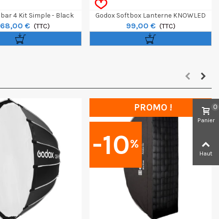
ar 4 Kit Simple - Black
Godox Softbox Lanterne KNOWLED
068,00 €
99,00 €
(TTC)
CS85D - 85cm
(TTC)
PROMO !
0
Panier
-10
%
Haut