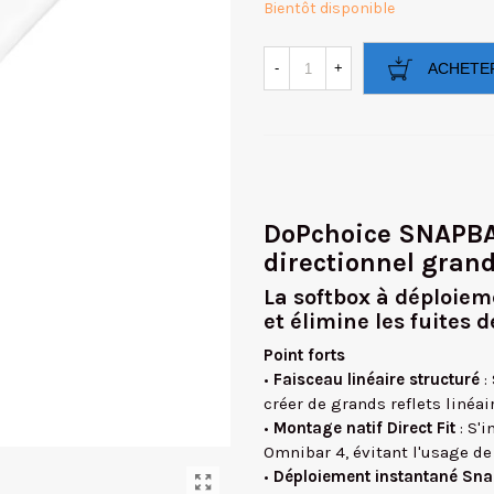
Bientôt disponible
-
+
ACHETE
DoPchoice SNAPBAG
directionnel gran
La softbox à déploiem
et élimine les fuites 
Point forts
•
Faisceau linéaire structuré
:
créer de grands reflets linéa
•
Montage natif Direct Fit
: S'i
Omnibar 4, évitant l'usage de
•
Déploiement instantané Sn