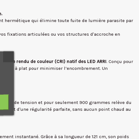
e.
t hermétique qui élimine toute fuite de lumière parasite par
os fixations articulées ou vos structures d'accroche en
dice de rendu de couleur (CRI) natif des LED ARRI
. Conçu pour
ièrement à plat pour minimiser l’encombrement. Un
ne tige de tension et pour seulement 900 grammes relève du
nère sont d'une régularité parfaite, sans aucun point chaud au
ement instantané. Grâce à sa longueur de 121 cm, son poids