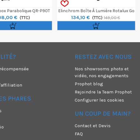
box Parabolique QR-P90T
Elinchrom Boîte À Lumière Rotalux Go
08,00 €
134,10 €
90cm
(TTC)
Strip
(TTC)
149,00 €
ÉLITÉ?
RESTEZ AVEC NOUS
é récompensée
Nos showrooms photo et
vidéo, nos engagements
Prophot blog
ffiliation
Rejoindre la Team Prophot
ES PHARES
Configurer les cookies
s
UN COUP DE MAIN?
Contact et Devis
io
FAQ