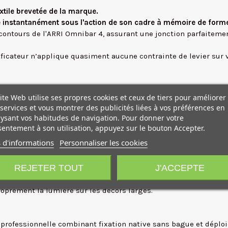
extile brevetée de la marque.
e instantanément sous l'action de son cadre à mémoire de form
ontours de l'ARRI Omnibar 4, assurant une jonction parfaitemen
icateur n’applique quasiment aucune contrainte de levier sur v
APCLOTH™ incluse
.
ite Web utilise ses propres cookies et ceux de tiers pour améliorer
nière très progressive tout en respectant scrupuleusement l'in
services et vous montrer des publicités liées à vos préférences en
 manipulations répétées des loueurs, le SBAOL4SB se replie ent
ysant vos habitudes de navigation. Pour donner votre
rapidité d'exécution de vos éclairages grand format.
entement à son utilisation, appuyez sur le bouton Accepter.
ance de votre ARRI Omnibar 4.
 d'informations
Personnaliser les cookies
REJETER TOUT
J'ACCEPTE
ue. Réussir à tendre une softbox de 121 cm de long sans aucu
le fenêtre de tir directionnelle. Les reflets spéculaires qu'il gé
roprement la lumière sur les décors larges.
rofessionnelle combinant fixation native sans bague et déploi