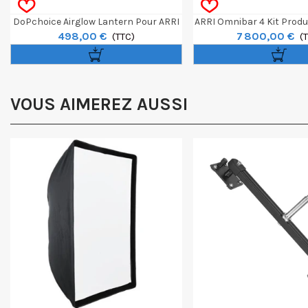
DoPchoice Airglow Lantern Pour ARRI
ARRI Omnibar 4 Kit Produ
498,00 €
7 800,00 €
Omnibar 4
(TTC)
(
VOUS AIMEREZ AUSSI