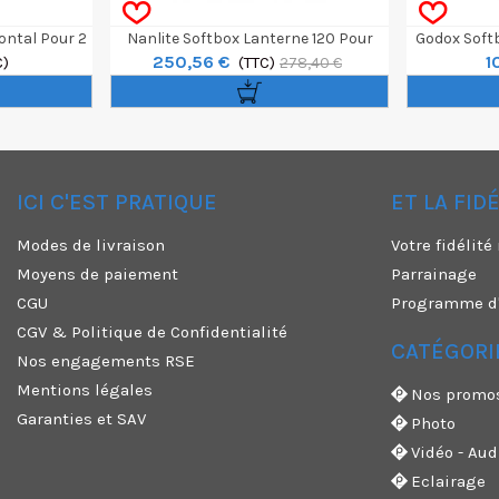
ontal Pour 2
Nanlite Softbox Lanterne 120 Pour
Godox Soft
250,56 €
1
150R
C)
Forza 500
(TTC)
278,40 €
ICI C'EST PRATIQUE
ET LA FID
✕
Modes de livraison
Votre fidélit
Moyens de paiement
Parrainage
CGU
Programme d'a
CGV & Politique de Confidentialité
CATÉGORI
Nos engagements RSE
Mentions légales
Nos promo
Garanties et SAV
Photo
Vidéo - Aud
Eclairage