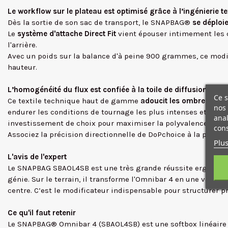
Le workflow sur le plateau est optimisé grâce à l’ingénierie t
Dès la sortie de son sac de transport, le SNAPBAG®
se déploi
Le
système d'attache Direct Fit
vient épouser intimement les c
l'arrière.
Avec un poids sur la balance d'à peine 900 grammes, ce modif
hauteur.
L’homogénéité du flux est confiée à la toile de diffusion SN
Ce s
Ce textile technique haut de gamme
adoucit les ombres de ma
nos 
endurer les conditions de tournage les plus intenses et les
anal
investissement de choix pour maximiser la polyvalence et la 
cons
Associez la précision directionnelle de DoPchoice à la puiss
Plus
L'avis de l'expert
Le SNAPBAG SBAOL4SB est une très grande réussite ergonomiq
génie. Sur le terrain, il transforme l'Omnibar 4 en une véritab
centre. C’est le modificateur indispensable pour structurer p
Ce qu'il faut retenir
Le SNAPBAG® Omnibar 4 (SBAOL4SB) est une softbox linéaire p