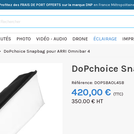
Profitez des FRAIS DE PORT OFFERTS sur la marque DNP
en France Métropolitain
UTÉS
PHOTO
VIDÉO - AUDIO
DRONE
ÉCLAIRAGE
IMPR
>
DoPchoice Snapbag pour ARRI Omnibar 4
DoPchoice Sn
Référence:
DOPSBAOL4SB
420,00 €
(TTC)
350.00 € HT