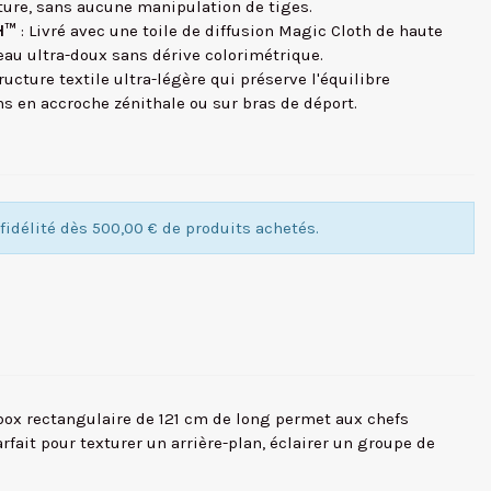
ture, sans aucune manipulation de tiges.
H™
: Livré avec une toile de diffusion Magic Cloth de haute
eau ultra-doux sans dérive colorimétrique.
ructure textile ultra-légère qui préserve l'équilibre
s en accroche zénithale ou sur bras de déport.
idélité dès 500,00 € de produits achetés.
box rectangulaire de 121 cm de long permet aux chefs
 parfait pour texturer un arrière-plan, éclairer un groupe de