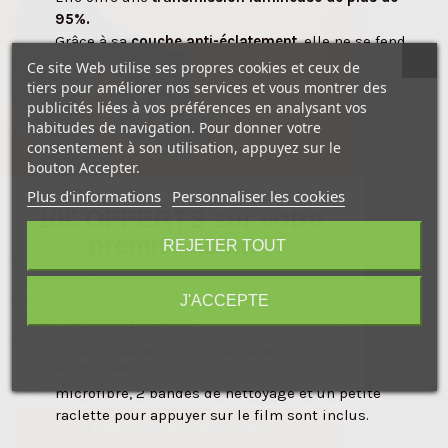
95%.
Grâce à sa
couche anti-éclatement
, elle ne se fend
pas et offre une protection supplémentaire à l'écran
Ce site Web utilise ses propres cookies et ceux de
de votre appareil photo.
tiers pour améliorer nos services et vous montrer des
publicités liées à vos préférences en analysant vos
habitudes de navigation. Pour donner votre
Cette protection d'écran est
compatible avec les
consentement à son utilisation, appuyez sur le
écrans tactiles
.
bouton Accepter.
Plus d'informations
Facile a installer, le
Personnaliser les cookies
MAS LCD AR Protector
peut être
10€ OFFERTS sur votre
appliqué rapidement et adhère par absorption
premier achat !
électrostatique.
REJETER TOUT
Il peut être retiré de l'écran de l'appareil sans laisser
de résidus et peut être réutilisé.
J'ACCEPTE
Avant d'apposer le film, il est nécessaire de bien
nettoyer l'écran de votre boîtier. Pour se faire un
Je consens également à recevoir les offres
promotionnelles.
Consultez notre politique de
chiffon de nettoyage humide, un chiffon en
confidentialité.
microfibre, 2 bandes de nettoyage et un petite
J'accepte de recevoir des SMS de la part de la marque.
raclette pour appuyer sur le film sont inclus.
Obtenir mon code promo.