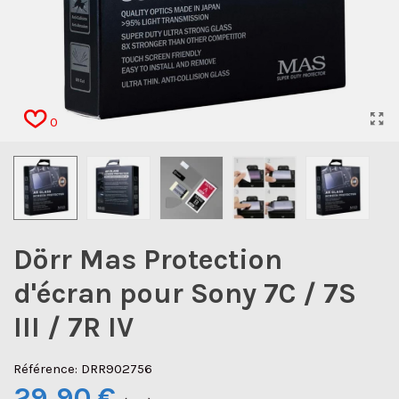
0
Dörr Mas Protection
d'écran pour Sony 7C / 7S
III / 7R IV
Référence:
DRR902756
29,90 €