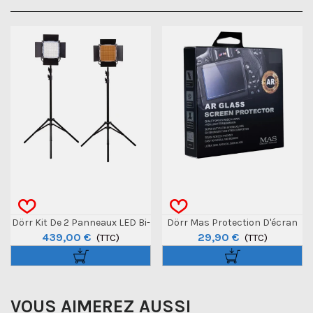
Dörr Kit De 2 Panneaux LED Bi-
Dörr Mas Protection D'écran
439,00 €
29,90 €
Color DLP-1000
(TTC)
Pour Canon EOS 5D MK IV
(TTC)
VOUS AIMEREZ AUSSI