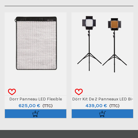
Dorr Panneau LED Flexible
Dörr Kit De 2 Panneaux LED Bi-
625,00 €
439,00 €
Bicolor 45x55
(TTC)
Color DLP-1000
(TTC)