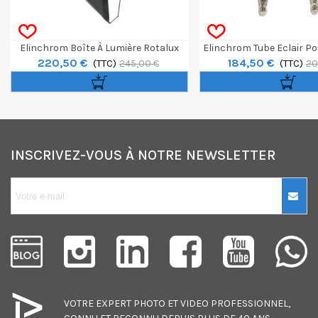
Elinchrom Boîte À Lumière Rotalux
Elinchrom Tube Eclair Po
220,50 €
184,50 €
Octabox 100cm
(TTC)
ELB 500 TTL / F
(TTC)
245,00 €
20
INSCRIVEZ-VOUS À NOTRE NEWSLETTER
10€ OFFERTS sur
votre premier
achat !
Je consens également à recevoir
les offres promotionnelles.
VOTRE EXPERT
PHOTO
ET
VIDEO
PROFESSIONNEL,
Consultez notre politique de
confidentialité.