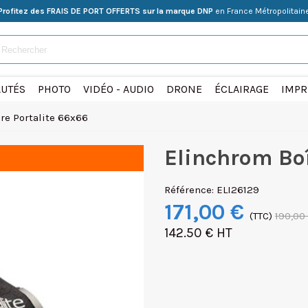
Profitez des FRAIS DE PORT OFFERTS sur la marque DNP
en France Métropolitain
UTÉS
PHOTO
VIDÉO - AUDIO
DRONE
ÉCLAIRAGE
IMPR
re Portalite 66x66
Elinchrom Boî
Référence:
ELI26129
171,00 €
(TTC)
190,00
142.50 € HT