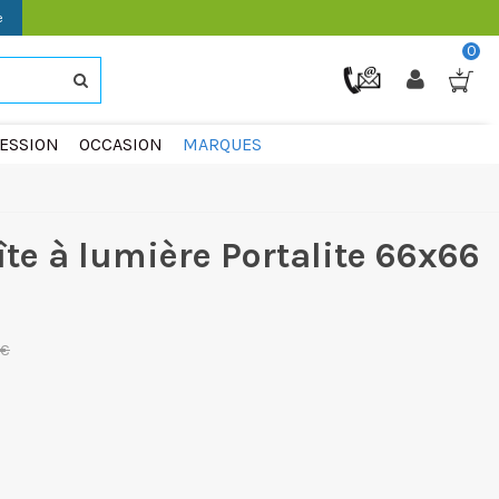
e
0
ESSION
OCCASION
MARQUES
te à lumière Portalite 66x66
 €