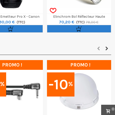
Emetteur Pro X - Canon
Elinchrom Bol Réflecteur Haute
30,00 €
70,20 €
(TTC)
Performance OCF
(TTC)
78,00 €
PROMO !
PROMO !
0
-10
%
%
0