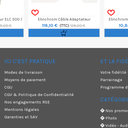
ur ELC 500 /
Elinchrom Câble Adaptateur
Elinchrom
116,10 €
10,8
IVE
FreeLite/RQ
(TTC)
5,00 €
129,00 €
ICI C'EST PRATIQUE
ET LA FID
✕
Modes de livraison
Votre fidélit
Moyens de paiement
Parrainage
CGU
Programme d'a
CGV & Politique de Confidentialité
CATÉGORI
Nos engagements RSE
Mentions légales
Nos promo
Garanties et SAV
Photo
Vidéo - Aud