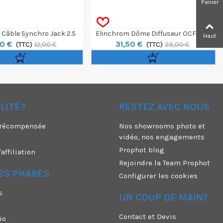
Panier
 Câble Synchro Jack 2.5
Elinchrom Dôme Diffuseur OCF ONE
Haut
0 €
31,50 €
20cm
(TTC)
(TTC)
12,00 €
35,00 €
ÉLITÉ?
RESTEZ AVEC NOUS
é récompensée
Nos showrooms photo et
vidéo, nos engagements
Prophot blog
ffiliation
Rejoindre la Team Prophot
ES PHARES
Configurer les cookies
s
UN COUP DE MAIN?
Contact et Devis
io