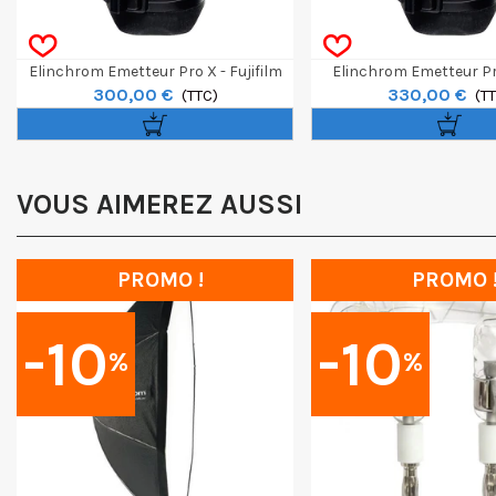
Elinchrom Emetteur Pro X - Fujifilm
Elinchrom Emetteur Pr
300,00 €
330,00 €
(TTC)
(T
VOUS AIMEREZ AUSSI
PROMO !
PROMO 
-10
-10
%
%