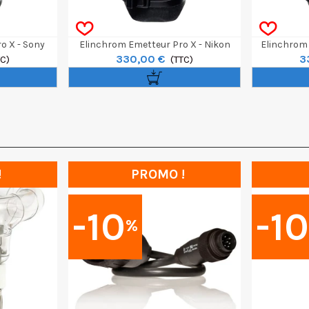
o X - Sony
Elinchrom Emetteur Pro X - Nikon
Elinchrom 
330,00 €
3
TC)
(TTC)
!
PROMO !
-10
-1
%