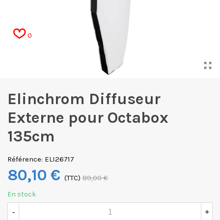
0
Elinchrom Diffuseur
Externe pour Octabox
135cm
Référence:
ELI26717
80,10 €
(TTC)
89,00 €
En stock
-
+