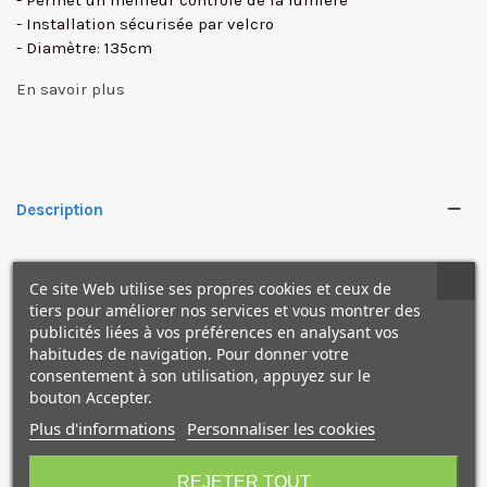
- Permet un meilleur contrôle de la lumière
- Installation sécurisée par velcro
- Diamètre: 135cm
En savoir plus
✕
Description
L'ensemble est constitué de solides attaches en velcro, qui
Ce site Web utilise ses propres cookies et ceux de
empêchent les chutes et améliore le maintien.
tiers pour améliorer nos services et vous montrer des
publicités liées à vos préférences en analysant vos
habitudes de navigation. Pour donner votre
consentement à son utilisation, appuyez sur le
NOS PRODUITS
bouton Accepter.
COMPLÉMENTAIRES
Plus d'informations
Personnaliser les cookies
10€ OFFERTS sur votre
premier achat !
REJETER TOUT