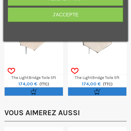
J'ACCEPTE
Je consens également à recevoir les offres
promotionnelles.
Consultez notre politique de
confidentialité.
J'accepte de recevoir des SMS de la part de la marque.
Obtenir mon code promo.
The LightBridge Toile 5ft
The LightBridge Toile 5ft
174,00 €
174,00 €
Unbleached & Blue Pour
(TTC)
Unbleached Pour SnapBridge
(TTC)
SnapBridge
VOUS AIMEREZ AUSSI