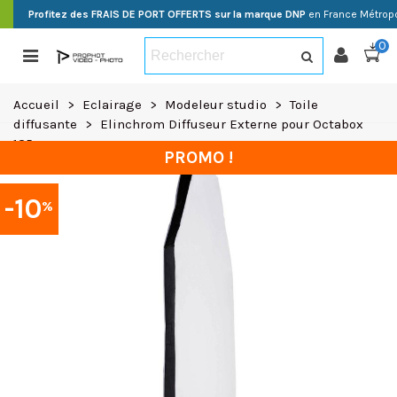
Profitez des FRAIS DE PORT OFFERTS sur la marque DNP
en France Métropo
0
Accueil
>
Eclairage
>
Modeleur studio
>
Toile
diffusante
>
Elinchrom Diffuseur Externe pour Octabox
135cm
PROMO !
-10
%