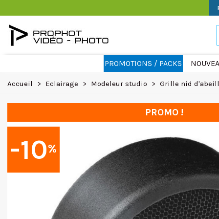
PROMOTIONS / PACKS
NOUVEA
Accueil
>
Eclairage
>
Modeleur studio
>
Grille nid d'abeil
PROMO !
-10
%