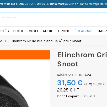
Profitez des FRAIS DE PORT OFFERTS sur la marque DNP
en France Métropolitain
UTÉS
PHOTO
VIDÉO - AUDIO
DRONE
ÉCLAIRAGE
IMPR
le
>
Elinchrom Grille nid d'abeille 6° pour Snoot
Elinchrom Gril
Snoot
Référence:
ELI26424
31,50 €
(TTC)
35,00 €
26.25 € HT
Dont Ecopart : 0.08 € HT