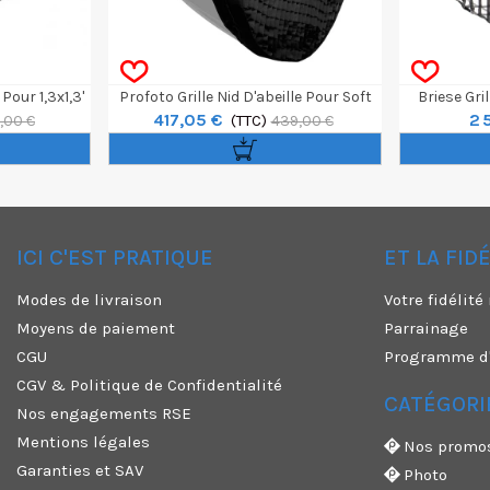
Pour 1,3x1,3'
Profoto Grille Nid D'abeille Pour Soft
Briese Gril
417,05 €
2 
Zoom 120 Cm
(TTC)
,00 €
439,00 €
ICI C'EST PRATIQUE
ET LA FID
✕
Modes de livraison
Votre fidélit
Moyens de paiement
Parrainage
CGU
Programme d'a
CGV & Politique de Confidentialité
CATÉGORI
Nos engagements RSE
Mentions légales
Nos promo
Garanties et SAV
Photo