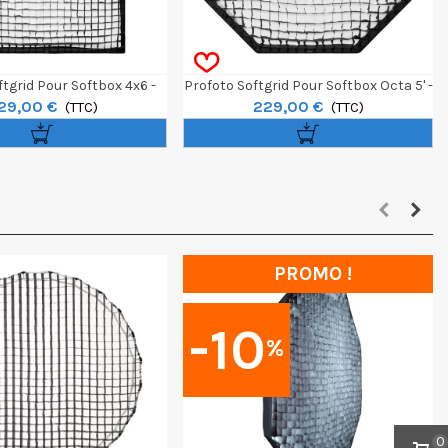
tgrid Pour Softbox 4x6 -
Profoto Softgrid Pour Softbox Octa 5' -
29,00 €
229,00 €
120x180cm
(TTC)
150cm
(TTC)
PROMO !
-10
%
0