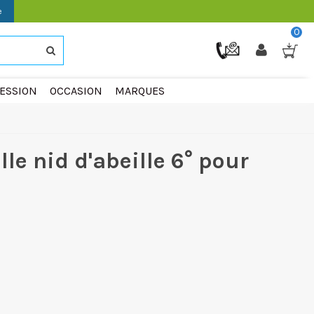
e
0
ESSION
OCCASION
MARQUES
le nid d'abeille 6° pour