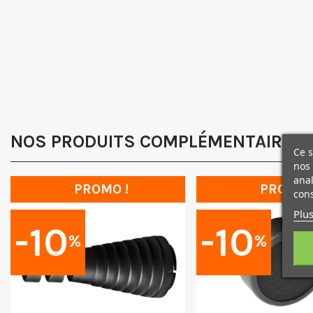
NOS PRODUITS COMPLÉMENTAIRES
Ce s
nos 
anal
PROMO !
PROMO 
cons
Plus
-10
-10
%
%