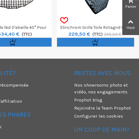
Panier
le Nid D'abeille 40° Pour
Elinchrom Grille Toile Rotagrid Octa
Haut
534,40 €
229,50 €
Focus 77
(TTC)
150cm
(TTC)
255,00 €
ÉLITÉ?
RESTEZ AVEC NOUS
é récompensée
Nos showrooms photo et
vidéo, nos engagements
Prophot blog
ffiliation
Rejoindre la Team Prophot
ES PHARES
Configurer les cookies
s
UN COUP DE MAIN?