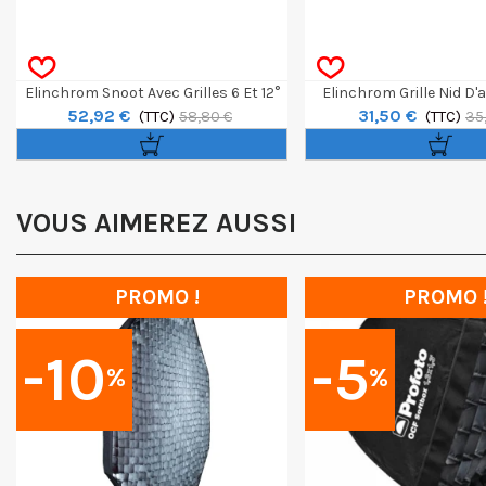
Elinchrom Snoot Avec Grilles 6 Et 12°
Elinchrom Grille Nid D'a
52,92 €
31,50 €
(TTC)
Snoot 10°
(TTC)
58,80 €
35
VOUS AIMEREZ AUSSI
PROMO !
PROMO 
-10
-5
%
%