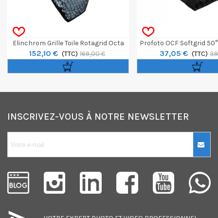
Elinchrom Grille Toile Rotagrid Octa
Profoto OCF Softgrid 50° 
152,10 €
37,05 €
100cm
(TTC)
(TTC)
169,00 €
39
INSCRIVEZ-VOUS À NOTRE NEWSLETTER
10€ OFFERTS sur
votre premier
achat !
Je consens également à recevoir
les offres promotionnelles.