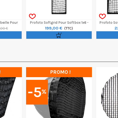
beille Pour
Profoto Softgrid Pour Softbox 1x6 -
Profoto Sof
199,00 €
2
30x180cm
(TTC)
,00 €
!
PROMO !
-5
%