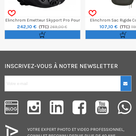
Elinchrom Emetteur Skyport Pro Pour
Elinchrom Sac Rigide C
242,10 €
107,10 €
Canon
(TTC)
(TTC)
269,00 €
11
INSCRIVEZ-VOUS À NOTRE NEWSLETTER
10€ OFFERTS sur
votre premier
achat !
Je consens également à recevoir
les offres promotionnelles.
VOTRE EXPERT
PHOTO
ET
VIDEO
PROFESSIONNEL,
Consultez notre politique de
CONNU ET RECONNU DEPUIS PLUS DE 40 ANS
confidentialité.