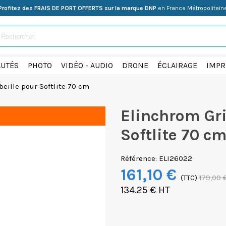
Profitez des FRAIS DE PORT OFFERTS sur la marque DNP
en France Métropolitain
UTÉS
PHOTO
VIDÉO - AUDIO
DRONE
ÉCLAIRAGE
IMPR
beille pour Softlite 70 cm
Elinchrom Gri
Softlite 70 c
Référence:
ELI26022
161,10 €
(TTC)
179,00 
134.25 € HT