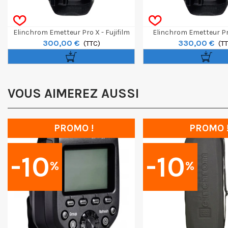
Elinchrom Emetteur Pro X - Fujifilm
Elinchrom Emetteur Pr
300,00 €
330,00 €
(TTC)
(T
VOUS AIMEREZ AUSSI
PROMO !
PROMO 
-10
-10
%
%