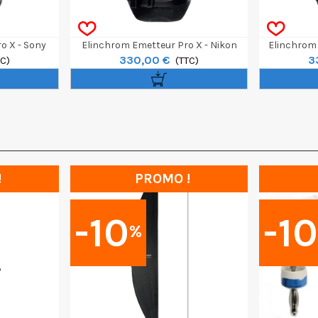
o X - Sony
Elinchrom Emetteur Pro X - Nikon
Elinchrom 
330,00 €
3
TC)
(TTC)
!
PROMO !
-10
-1
%