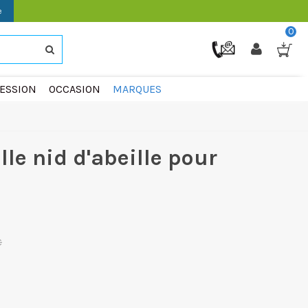
e
0
ESSION
OCCASION
MARQUES
lle nid d'abeille pour
m
€