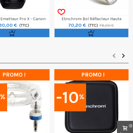
Emetteur Pro X - Canon
Elinchrom Bol Réflecteur Haute
30,00 €
70,20 €
(TTC)
Performance OCF
(TTC)
78,00 €
PROMO !
PROMO !
0
-10
%
%
0