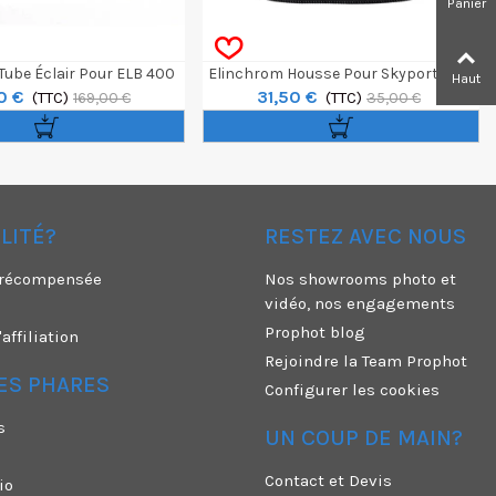
Panier
Tube Éclair Pour ELB 400
Elinchrom Housse Pour Skyport Plus
Haut
0 €
31,50 €
Action
(TTC)
Et Plus HS
(TTC)
169,00 €
35,00 €
ÉLITÉ?
RESTEZ AVEC NOUS
é récompensée
Nos showrooms photo et
vidéo, nos engagements
Prophot blog
ffiliation
Rejoindre la Team Prophot
ES PHARES
Configurer les cookies
s
UN COUP DE MAIN?
Contact et Devis
io