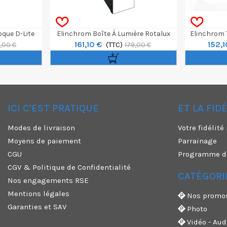
oque D-Lite
Elinchrom Boîte À Lumière Rotalux
Elinchrom 
161,10 €
152,1
Stripbox 35 X 100cm
(TTC)
9,00 €
179,00 €
ICI C'EST PRATIQUE
ET LA FID
✕
Modes de livraison
Votre fidélit
Moyens de paiement
Parrainage
CGU
Programme d'a
CGV & Politique de Confidentialité
CATÉGORI
Nos engagements RSE
Mentions légales
Nos promo
Garanties et SAV
Photo
Vidéo - Aud