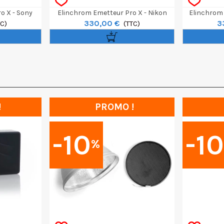
o X - Sony
Elinchrom Emetteur Pro X - Nikon
Elinchrom 
330,00 €
3
TC)
(TTC)
!
PROMO !
-10
-1
%