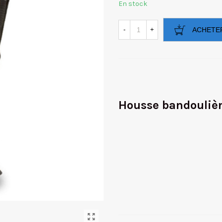
En stock
-
+
ACHETE
Housse bandouliè