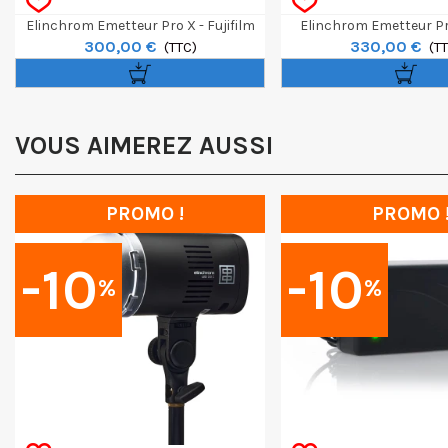
Elinchrom Emetteur Pro X - Fujifilm
Elinchrom Emetteur Pr
300,00 €
330,00 €
(TTC)
(T
VOUS AIMEREZ AUSSI
PROMO !
PROMO 
-10
-10
%
%