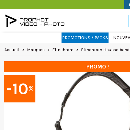
PROMOTIONS / PACKS
NOUVEA
Accueil
>
Marques
>
Elinchrom
>
Elinchrom Housse band
PROMO !
-10
%