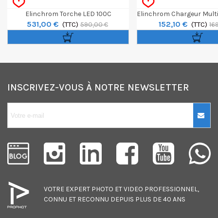
Elinchrom Torche LED 100C
Elinchrom Chargeur Multi
531,00 €
152,10 €
(TTC)
Batterie Li-Io
(TTC)
590,00 €
16
INSCRIVEZ-VOUS À NOTRE NEWSLETTER
10€ OFFERTS sur
votre premier
achat !
Je consens également à recevoir
les offres promotionnelles.
VOTRE EXPERT
PHOTO
ET
VIDEO
PROFESSIONNEL,
Consultez notre politique de
CONNU ET RECONNU DEPUIS PLUS DE 40 ANS
confidentialité.
J'accepte de recevoir des SMS de
la part de la marque.