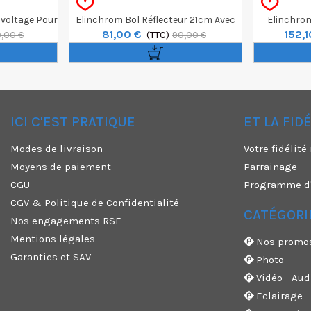
voltage Pour
Elinchrom Bol Réflecteur 21cm Avec
Elinchrom
81,00 €
152,1
n
Grille 30°
(TTC)
9,00 €
90,00 €
ICI C'EST PRATIQUE
ET LA FID
✕
Modes de livraison
Votre fidélit
Moyens de paiement
Parrainage
CGU
Programme d'a
CGV & Politique de Confidentialité
CATÉGORI
Nos engagements RSE
Mentions légales
Nos promo
Garanties et SAV
Photo
Vidéo - Aud
Eclairage