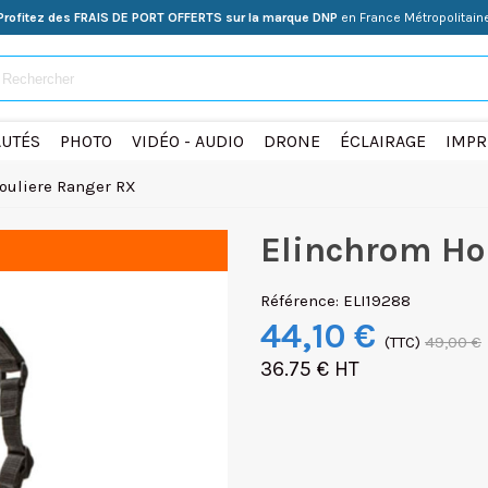
Profitez des FRAIS DE PORT OFFERTS sur la marque DNP
en France Métropolitain
UTÉS
PHOTO
VIDÉO - AUDIO
DRONE
ÉCLAIRAGE
IMPR
ouliere Ranger RX
Elinchrom Ho
Référence:
ELI19288
44,10 €
(TTC)
49,00 €
36.75 € HT