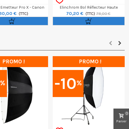
Emetteur Pro X - Canon
Elinchrom Bol Réflecteur Haute
30,00 €
70,20 €
(TTC)
Performance OCF
(TTC)
78,00 €
PROMO !
PROMO !
0
-10
%
%
0
Panier