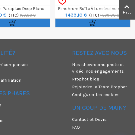
 Parapluie Deep Blanc
Elinchrom Boîte À Lumière Indirecte
Haut
0 €
1 439,10 €
125cm
(TTC)
Litemotiv Octa 190cm
(TTC)
169,00 €
1 599,00 €
ÉLITÉ?
RESTEZ AVEC NOUS
é récompensée
Nos showrooms photo et
vidéo, nos engagements
Prophot blog
ffiliation
Rejoindre la Team Prophot
ES PHARES
Configurer les cookies
s
UN COUP DE MAIN?
Contact et Devis
io
FAQ