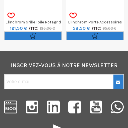
Elinchrom Grille Toile Rotagrid
Elinchrom Porte Accessoires
121,50 €
58,50 €
Recta 90x110cm
(TTC)
21cm
(TTC)
135,00 €
65,00 €
INSCRIVEZ-VOUS À NOTRE NEWSLETTER