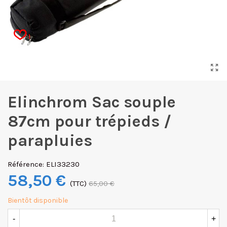
1
Elinchrom Sac souple
87cm pour trépieds /
parapluies
Référence:
ELI33230
58,50 €
(TTC)
65,00 €
Bientôt disponible
-
+