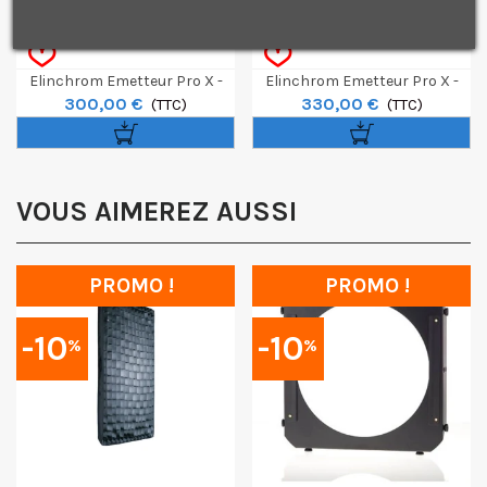
Je consens également à recevoir les offres
promotionnelles.
Consultez notre politique de
confidentialité.
J'accepte de recevoir des SMS de la part de la marque.
Elinchrom Emetteur Pro X -
Elinchrom Emetteur Pro X -
300,00 €
330,00 €
Fujifilm
(TTC)
Sony
(TTC)
VOUS AIMEREZ AUSSI
PROMO !
PROMO !
-10
-10
%
%