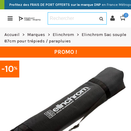
Profitez des FRAIS DE PORT OFFERTS sur la marque DNP
en France Métropo
0
Accueil
>
Marques
>
Elinchrom
>
Elinchrom Sac souple
87cm pour trépieds / parapluies
PROMO !
-10
%