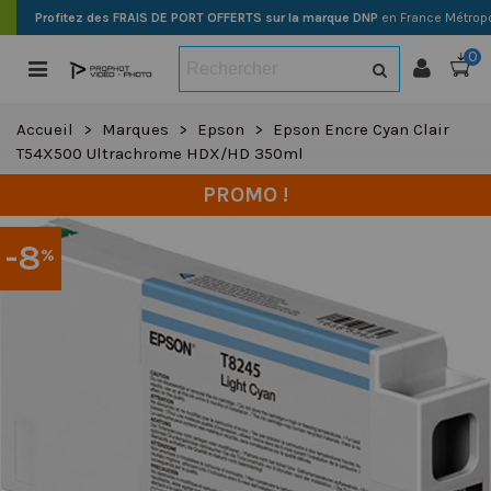
Profitez des FRAIS DE PORT OFFERTS sur la marque DNP
en France Métropo
0
Accueil
>
Marques
>
Epson
>
Epson Encre Cyan Clair
T54X500 Ultrachrome HDX/HD 350ml
PROMO !
-8
%