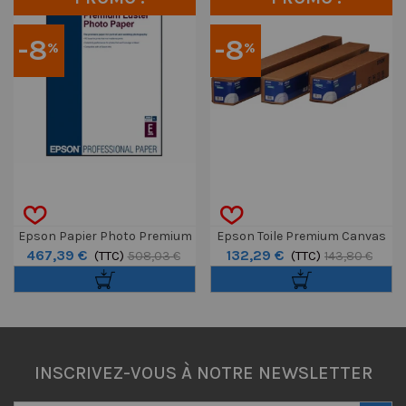
-8
-8
%
%
Epson Papier Photo Premium
Epson Toile Premium Canvas
467,39 €
132,29 €
Lustré Rlx 60" X 30,5m 260g
(TTC)
Satin Rlx 17" X 12,2m 350g
(TTC)
508,03 €
143,80 €
INSCRIVEZ-VOUS À NOTRE NEWSLETTER