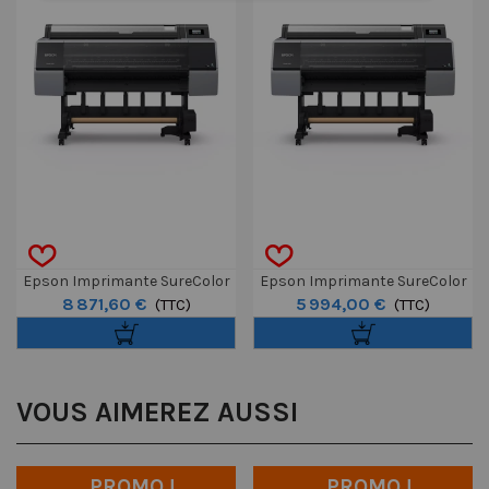
Epson Imprimante SureColor
Epson Imprimante SureColor
8 871,60 €
5 994,00 €
SC-P9300 Spectro 44"
(TTC)
SC-P9300 44"
(TTC)
VOUS AIMEREZ AUSSI
PROMO !
PROMO !