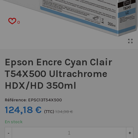
0
Epson Encre Cyan Clair
T54X500 Ultrachrome
HDX/HD 350ml
Référence:
EPSC13T54X500
124,18 €
(TTC)
134,98 €
En stock
-
+