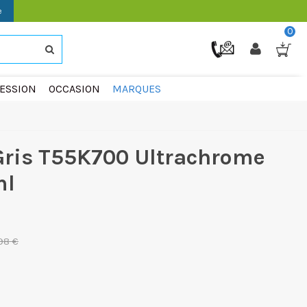
e
0
ESSION
OCCASION
MARQUES
Gris T55K700 Ultrachrome
ml
98 €