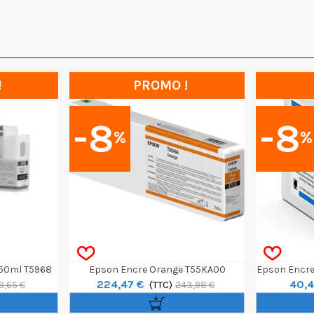
!
PROMO !
-8
-8
%
%
350ml T5968
Epson Encre Orange T55KA00
Epson Encre
224,47 €
40,4
Ultrachrome HDX 700ml
(TTC)
8,65 €
243,98 €