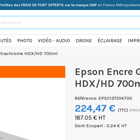
Profitez des FRAIS DE PORT OFFERTS sur la marque DNP
en France Métropolitain
UTÉS
PHOTO
VIDÉO - AUDIO
DRONE
ÉCLAIRAGE
IMPR
Ultrachrome HDX/HD 700ml
Epson Encre 
HDX/HD 700
Référence:
EPSC13T55K700
224,47 €
(TTC)
243,
187.05 € HT
Dont Ecopart : 0.24 € HT