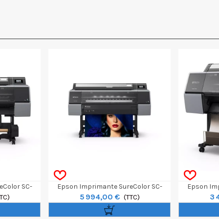
eColor SC-
Epson Imprimante SureColor SC-
Epson Imp
5 994,00 €
3 
TC)
P7300 Spectro 24"
(TTC)