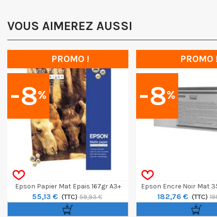
VOUS AIMEREZ AUSSI
PROMO !
PROMO 
-8
-8
%
%
Epson Papier Mat Epais 167gr A3+
Epson Encre Noir Mat 
55,13 €
182,76 €
Boite 50 Feuilles
(TTC)
(TTC)
59,93 €
19