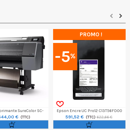
PROMO !
-5
%
rimante SureColor SC-
Epson Encre UC Pro12 C13T56FD00
444,00 €
591,52 €
P7300 24"
(TTC)
1600ml Pour SC-P20500 - Violet
(TTC)
622,66 €