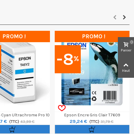
PROMO !
PROMO !
0
Panier
-8
%
Haut
 Cyan Ultrachrome Pro 10
Epson Encre Gris Clair T7609
7 €
29,24 €
Pour SC-P900
(TTC)
Ultrachrome HD Pour SC-P600
(TTC)
43,99 €
31,79 €