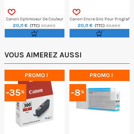
Canon Optimiseur De Couleur
Canon Encre Gris Pour Prograf
20,11 €
20,11 €
Pour Prograf PRO-310 - 14,4ml
(TTC)
PRO-310 - 14,4ml
(TTC)
30,94 €
30,94 €
VOUS AIMEREZ AUSSI
PROMO !
PROMO !
-35
-8
%
%