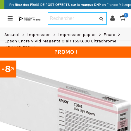
Profitez des FRAIS DE PORT OFFERTS sur la marque DNP
en France Métropo
0
Accueil
>
Impression
>
Impression papier
>
Encre
>
Epson Encre Vivid Magenta Clair T55K600 Ultrachrome
HDX/HD 700ml
PROMO !
-8
%