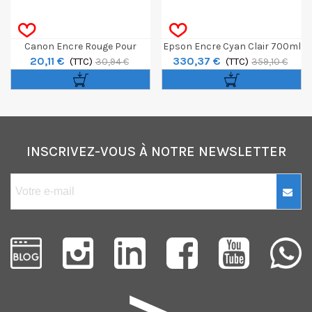
Canon Encre Rouge Pour
Epson Encre Cyan Clair 700ml
20,11 €
330,37 €
Prograf Pro-300 14,4ml
(TTC)
T6365
(TTC)
30,94 €
359,10 €
INSCRIVEZ-VOUS À NOTRE NEWSLETTER