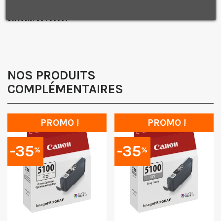
Je consens également à recevoir les offres
SureColor SC-P9000 Violet Spectro
promotionnelles.
Consultez notre politique de
confidentialité.
SureColor SC-P9000V
J'accepte de recevoir des SMS de la part de la marque.
Obtenir mon code promo.
NOS PRODUITS
COMPLÉMENTAIRES
PROMO !
PROMO !
-35
-35
%
%