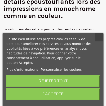
détails époustouflants lors des
impressions en monochrome
comme en couleur.
✕
La réduction des reflets permet des teintes de couleur
extrêmement précises.
Ce site Web utilise ses propres cookies et ceux de
tiers pour améliorer nos services et vous montrer des
publicités liées à vos préférences en analysant vos
Compatibilité
habitudes de navigation. Pour donner votre
consentement à son utilisation, appuyez sur le
SureColor SC-P6000 STD
bouton Accepter.
SureColor SC-P6000 STD Spectro
SureColor SC-P7000 STD
Plus d'informations
Personnaliser les cookies
10€ OFFERTS sur votre
SureColor SC-P7000 STD Spectro
SureColor SC-P7000 Violet Spectro
premier achat !
REJETER TOUT
SureColor SC-P7000V
SureColor SC-P8000 STD
J'ACCEPTE
SureColor SC-P8000 STD Spectro
SureColor SC-P9000 STD
SureColor SC-P9000 STD Spectro