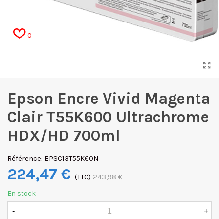
0
Epson Encre Vivid Magenta
Clair T55K600 Ultrachrome
HDX/HD 700ml
Référence:
EPSC13T55K60N
224,47 €
(TTC)
243,98 €
En stock
-
+