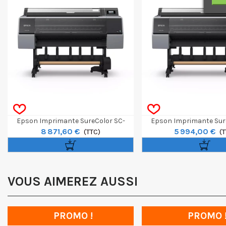
Epson Imprimante SureColor SC-
Epson Imprimante Sur
8 871,60 €
5 994,00 €
P9300 Spectro 44"
(TTC)
P9300 44"
(T
VOUS AIMEREZ AUSSI
PROMO !
PROMO 