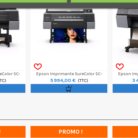
eColor SC-
Epson Imprimante SureColor SC-
Epson Imp
5 994,00 €
3 
TC)
P7300 Spectro 24"
(TTC)
!
PROMO !