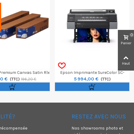
0
Panier
Haut
 Premium Canvas Satin Rlx
Epson Imprimante SureColor SC-
50 €
5 994,00 €
4" X 12,2m 350g
(TTC)
P7300 Spectro 24"
(TTC)
196,20 €
ÉLITÉ?
RESTEZ AVEC NOUS
é récompensée
Nos showrooms photo et