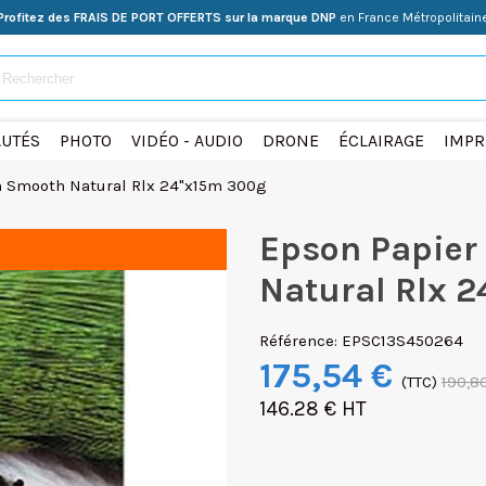
Profitez des FRAIS DE PORT OFFERTS sur la marque DNP
en France Métropolitain
UTÉS
PHOTO
VIDÉO - AUDIO
DRONE
ÉCLAIRAGE
IMPR
on Smooth Natural Rlx 24"x15m 300g
Epson Papier 
Natural Rlx 
Référence:
EPSC13S450264
175,54 €
(TTC)
190,8
146.28 € HT