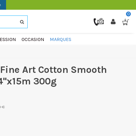
e
0
ESSION
OCCASION
MARQUES
Fine Art Cotton Smooth
24"x15m 300g
0 €