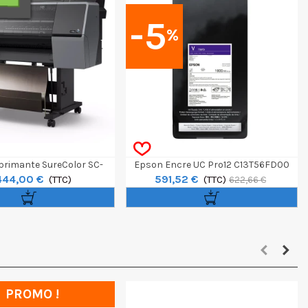
-5
%
rimante SureColor SC-
Epson Encre UC Pro12 C13T56FD00
444,00 €
591,52 €
P7300 24"
(TTC)
1600ml Pour SC-P20500 - Violet
(TTC)
622,66 €
PROMO !