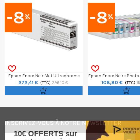
-8
-8
%
%
Epson Encre Noir Mat Ultrachrome
Epson Encre Noire Photo
272,41 €
108,80 €
Pro12 700ml Pour SC-P7500 / P9500
(TTC)
(TTC)
296,10 €
1
INSCRIVEZ-VOUS À NOTRE NEWSLETTER
10€ OFFERTS sur