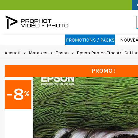
PROMOTIONS / PACKS
NOUVEA
Accueil
>
Marques
>
Epson
>
Epson Papier Fine Art Cott
PROMO !
-8
%