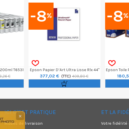
-8
-8
%
%
 200ml T6531
Epson Papier D’Art Ultra Lisse Rlx 44"
Epson Toile
377,02 €
180,
X 15,2m 250g
(TTC)
2
18,26 €
409,80 €
ICI C'EST PRATIQUE
ET LA FID
✕
Modes de livraison
Votre fidélit