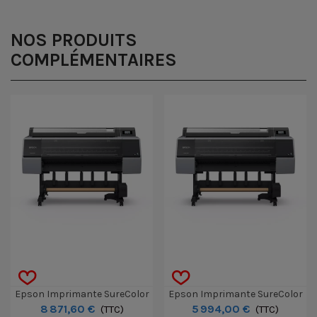
NOS PRODUITS
COMPLÉMENTAIRES
Epson Imprimante SureColor
Epson Imprimante SureColor
8 871,60 €
5 994,00 €
SC-P9300 Spectro 44"
(TTC)
SC-P9300 44"
(TTC)