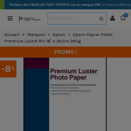
Profitez des FRAIS DE PORT OFFERTS sur la marque DNP
en France Métropo
0
Accueil
>
Marques
>
Epson
>
Epson Papier Photo
Premium Lustré Rlx 16" x 30,5m 260g
PROMO !
-8
%