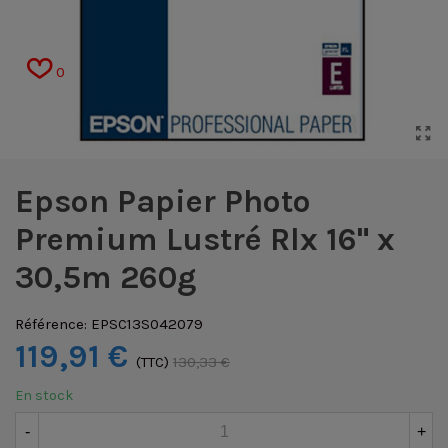
0
Epson Papier Photo
Premium Lustré Rlx 16" x
30,5m 260g
Référence:
EPSC13S042079
119,91 €
(TTC)
130,33 €
En stock
-
+