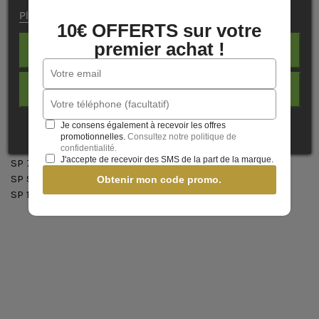
Compatibilité imprimante
Plus d'informations
Personnaliser les cookies
SP 4000C8
10€ OFFERTS sur votre
SP 4800 / 4880
premier achat !
REJETER TOUT
SP 7600
SP 7800 / 7880
SP 7900
J'ACCEPTE
SP 9600 / 10600
SP 9800 / 9880
Je consens également à recevoir les offres
SP 9900
promotionnelles.
Consultez notre politique de
SP 4400 / 4450
confidentialité.
J'accepte de recevoir des SMS de la part de la marque.
SP 7400 / 7450
SP 9400 / 9450
Obtenir mon code promo.
SP 11880