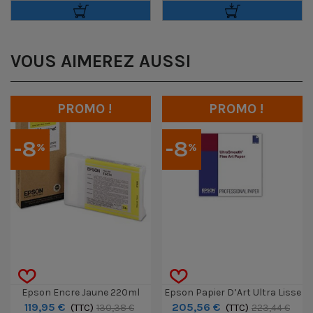
VOUS AIMEREZ AUSSI
PROMO !
PROMO !
-8
-8
%
%
Epson Encre Jaune 220ml
Epson Papier D’Art Ultra Lisse
119,95 €
205,56 €
T6034
(TTC)
Rlx 24" X 15,2m 250g
(TTC)
130,38 €
223,44 €