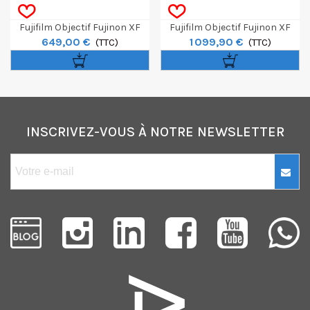
Fujifilm Objectif Fujinon XF
Fujifilm Objectif Fujinon XF
649,00 €
1 099,90 €
35mm F1.4 R
(TTC)
56mm F/1.2 R WR
(TTC)
INSCRIVEZ-VOUS À NOTRE NEWSLETTER