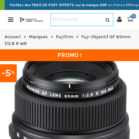
Profitez des FRAIS DE PORT OFFERTS sur la marque DNP
en France Métropo
0
Accueil
>
Marques
>
Fujifilm
>
Fuji Objectif GF 63mm
f/2.8 R WR
PROMO !
-5
%