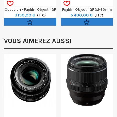
Occasion - Fujifilm Objectif GF
Fujifilm Objectif GF 32-90mm
3 150,00 €
5 400,00 €
110mm MACRO T/S
(TTC)
T3.5 PZ OIS WR
(TTC)
VOUS AIMEREZ AUSSI