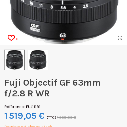
0
Fuji Objectif GF 63mm
f/2.8 R WR
Référence:
FUJ11191
1 519,05 €
(TTC)
1 599,00 €
Derniers articles en stock