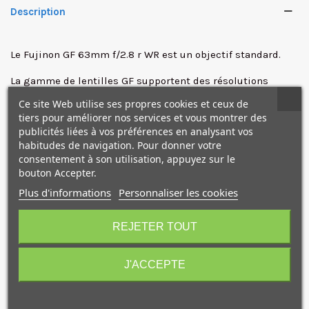
Description
✕
Le Fujinon GF 63mm f/2.8 r WR est un objectif standard.
La gamme de lentilles GF supportent des résolutions
allant jusqu'à 100MP. Elle combine les nouvelles
Ce site Web utilise ses propres cookies et ceux de
technologies avec les connaissances approfondies
tiers pour améliorer nos services et vous montrer des
accumulées pour la fabrication des objectifs XF. Elle offre
publicités liées à vos préférences en analysant vos
ainsi la meilleure qualité d'image possible et utilise le
habitudes de navigation. Pour donner votre
plein potentiel du nouveau moyen format GFX 50S.
consentement à son utilisation, appuyez sur le
bouton Accepter.
La position C sur la bague d'ouverture de l'objectif vous
Plus d'informations
Personnaliser les cookies
permet d'ajuster la valeur d'ouverture avec la molette de
10€ OFFERTS sur votre
commande sur le corps du GFX 50S. Le A et les positions C
premier achat !
REJETER TOUT
sont maintenant verrouillables et tous les objectifs sont
fabriqués pour résister aux intempéries et résistant à la
poussière (Weather Resistant). De plus cet objectif peut
J'ACCEPTE
fonctionner à des températures de -10°C.
Je consens également à recevoir les offres