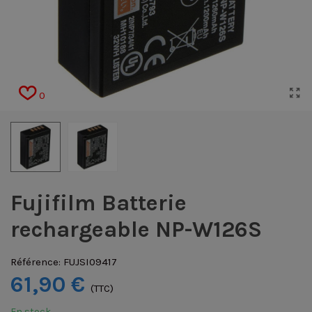
0
Fujifilm Batterie
rechargeable NP-W126S
Référence:
FUJSI09417
61,90 €
(TTC)
En stock