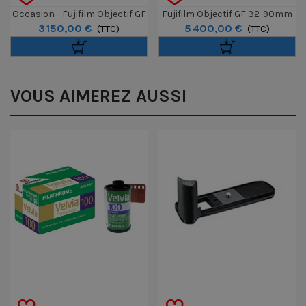
Occasion - Fujifilm Objectif GF
Fujifilm Objectif GF 32-90mm
3 150,00 €
5 400,00 €
110mm MACRO T/S
(TTC)
T3.5 PZ OIS WR
(TTC)
VOUS AIMEREZ AUSSI