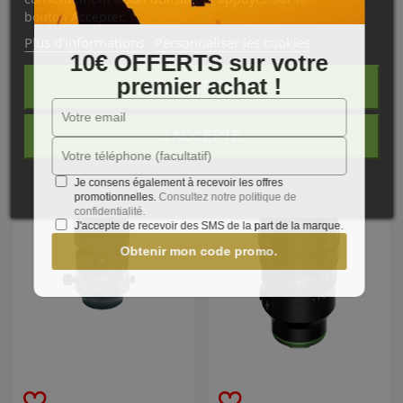
bouton Accepter.
Plus d'informations
Personnaliser les cookies
Caractéristiques
10€ OFFERTS sur votre
premier achat !
REJETER TOUT
NOS PRODUITS
COMPLÉMENTAIRES
J'ACCEPTE
Je consens également à recevoir les offres
promotionnelles.
Consultez notre politique de
confidentialité.
J'accepte de recevoir des SMS de la part de la marque.
Obtenir mon code promo.