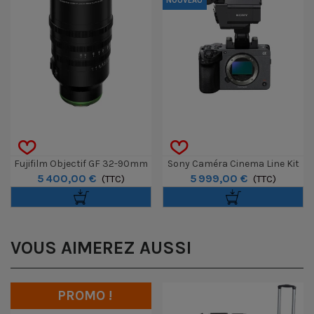
NOUVEAU
Fujifilm Objectif GF 32-90mm
Sony Caméra Cinema Line Kit
5 400,00 €
5 999,00 €
T3.5 PZ OIS WR
(TTC)
FX5 Avec Poignée XLR-H2
(TTC)
VOUS AIMEREZ AUSSI
PROMO !