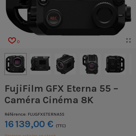
0
FujiFilm GFX Eterna 55 –
Caméra Cinéma 8K
Référence:
FUJGFXETERNA55
16 139,00 €
(TTC)
Derniers articles en stock