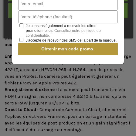
différentes, dont les LUTs Simulation de film, peuvent être
J'ACCEPTE
stockées directement dans la caméra, permettant de
tourner tout en prévisualisant l’esthétique finale
souhaitée.
Je consens également à recevoir les offres
promotionnelles.
Consultez notre politique de
confidentialité.
Des Solutions de workflow : codecs variés et efficacité
J'accepte de recevoir des SMS de la part de la marque.
accrue
Obtenir mon code promo.
Enregistrement interne
: La GFX ETERNA 55 prend en charge
Apple ProRes*2 422 HQ, Apple ProRes 422, Apple ProRes
422 LT, ainsi que HEVC/H.265 et H.264. Lors de prises de
vues en ProRes, la caméra peut également générer un
fichier Proxy en Apple ProRes 422.
Enregistrement externe
: La caméra peut transmettre via
HDMI un signal non compressé 4:2:2 10 bits, ainsi qu’une
sortie RAW jusqu’en 8K/30P 12 bits.
Direct to Cloud
: Compatible Camera to Cloud, elle permet
l’upload direct vers Frame.io, pour un partage instantané
avec les équipes de post-production et un gain significatif
d’efficacité du tournage au montage.