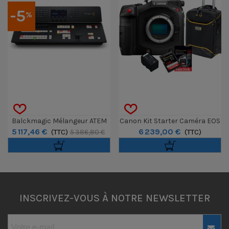
-5
%
Balckmagic Mélangeur ATEM
Canon Kit Starter Caméra EOS
5 117,46 €
6 239,00 €
Television Studio HD8 ISO
(TTC)
C80
(TTC)
5 386,80 €
INSCRIVEZ-VOUS À NOTRE NEWSLETTER