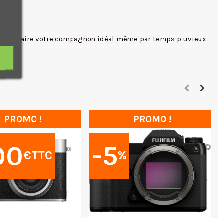
pour en faire votre compagnon idéal même par temps pluvieux
PROMO !
PROMO !
00
-5
€TTC
%