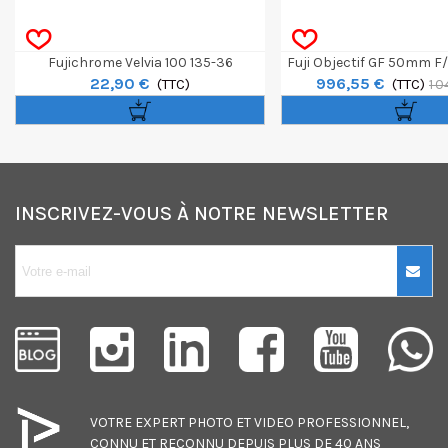
Fujichrome Velvia 100 135-36
Fuji Objectif GF 50mm F
22,90 €
996,55 €
(TTC)
(TTC)
1 0
INSCRIVEZ-VOUS À NOTRE NEWSLETTER
10€ OFFERTS sur
votre premier
achat !
Je consens également à recevoir
les offres promotionnelles.
VOTRE EXPERT
PHOTO
ET
VIDEO
PROFESSIONNEL,
Consultez notre politique de
CONNU ET RECONNU DEPUIS PLUS DE 40 ANS
confidentialité.