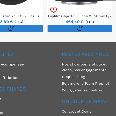
eilleton Pour GFX EC-GFX
Fujifilm Objectif Fujinon XF 50mm F/2
13,90 €
464,40 €
(TTC)
R WR NOIR
(TTC)
ÉLITÉ?
RESTEZ AVEC NOUS
é récompensée
Nos showrooms photo et
vidéo, nos engagements
Prophot blog
ffiliation
Rejoindre la Team Prophot
ES PHARES
Configurer les cookies
s
UN COUP DE MAIN?
Contact et Devis
io