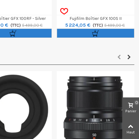
oîtier GFX 100RF - Silver
Fujifilm Boîtier GFX 100S II
00 €
5 224,05 €
(TTC)
(TTC)
5 499,00 €
5 499,00 €
0
Panier
Haut