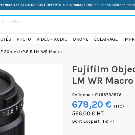
Profitez des FRAIS DE PORT OFFERTS sur la marque DNP
en France Métropolitain
UTÉS
PHOTO
VIDÉO - AUDIO
DRONE
ÉCLAIRAGE
IMPR
 XF 30mm f/2.8 R LM WR Macro
Fujifilm Obje
LM WR Macro
Référence:
FUJ16792576
679,20 €
(TTC)
566.00 € HT
Dont Ecopart : 1 € HT