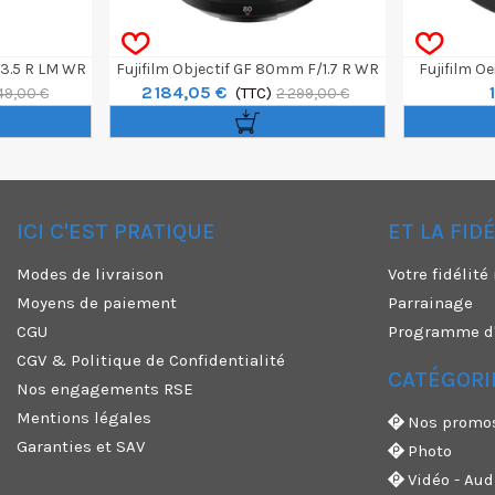
/3.5 R LM WR
Fujifilm Objectif GF 80mm F/1.7 R WR
Fujifilm O
2 184,05 €
(TTC)
49,00 €
2 299,00 €
ICI C'EST PRATIQUE
ET LA FID
✕
Modes de livraison
Votre fidélit
Moyens de paiement
Parrainage
CGU
Programme d'a
CGV & Politique de Confidentialité
CATÉGORI
Nos engagements RSE
Mentions légales
Nos promo
Garanties et SAV
Photo
Vidéo - Aud