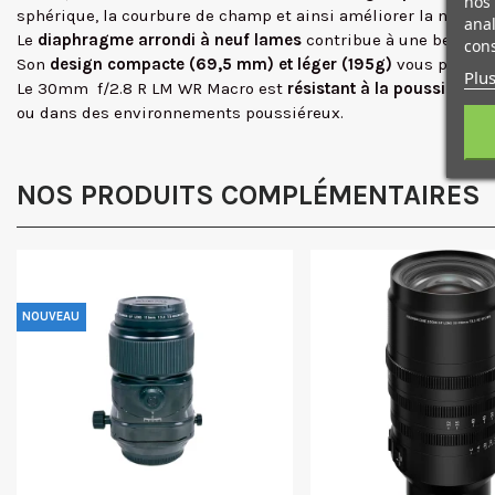
nos 
sphérique, la courbure de champ et ainsi améliorer la netteté 
anal
Le
diaphragme arrondi à neuf lames
contribue à une belle qu
cons
Son
design compacte (69,5 mm) et léger (195g)
vous permet 
Plus
Le 30mm f/2.8 R LM WR Macro est
résistant à la poussière
,
a
ou dans des environnements poussiéreux.
NOS PRODUITS COMPLÉMENTAIRES
NOUVEAU