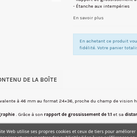
- Étanche aux intempéries
En savoir plus
En achetant ce produit v
fidélité. Votre panier total
ONTENU DE LA BOÎTE
ivalente à 46 mm au format 24×36, proche du champ de vision h
graphie
. Grâce à son
rapport de grossissement de 1:1
et sa
dista
us)
offre des performances de mise au point fluides et rapides p
ite Web utilise ses propres cookies et ceux de tiers pour améliorer
rois éléments asphériques
et
deux éléments ED
pour contrôler a