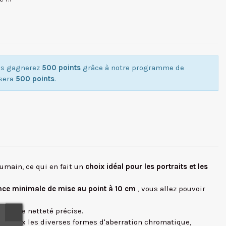
ous gagnerez
500 points
grâce à notre programme de
isera
500 points
.
umain, ce qui en fait un
choix idéal pour les portraits et les
nce minimale de mise au point à 10 cm
, vous allez pouvoir
our une netteté précise.
u mieux les diverses formes d'aberration chromatique,