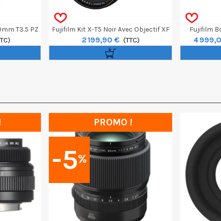
90mm T3.5 PZ
Fujifilm Kit X-T5 Noir Avec Objectif XF
Fujifilm B
2 199,90 €
4 999,
TTC)
16-50mm F/2.8-4.8R LM WR
(TTC)
!
PROMO !
-5
%