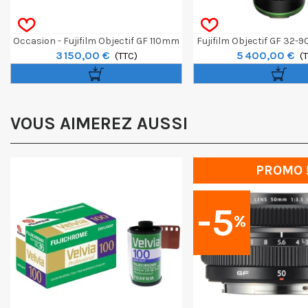
Occasion - Fujifilm Objectif GF 110mm
Fujifilm Objectif GF 32-
3 150,00 €
5 400,00 €
MACRO T/S
(TTC)
OIS WR
(
VOUS AIMEREZ AUSSI
PROMO 
-5
%