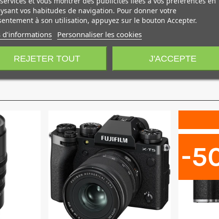
services et vous montrer des publicités liées à vos préférences en
et le rendu.
ysant vos habitudes de navigation. Pour donner votre
alité de bokeh.
entement à son utilisation, appuyez sur le bouton Accepter.
de l'avoir toujours avec vous.
 d'informations
Personnaliser les cookies
ux intempéries
et
aux températures négatives
(jusqu'à -10°C) 
REJETER TOUT
J'ACCEPTE
-5