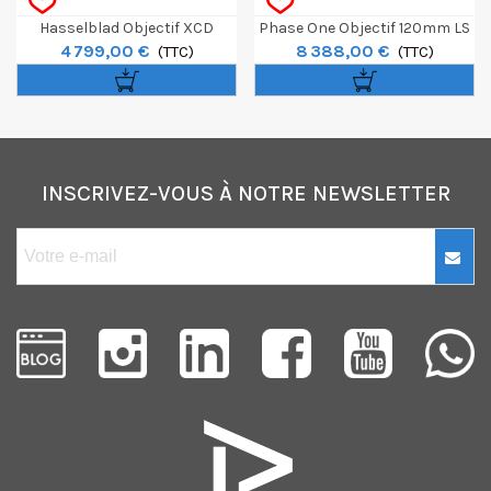
Hasselblad Objectif XCD
Phase One Objectif 120mm LS
4 799,00 €
8 388,00 €
90mm F/2.5 V
(TTC)
F/4 Macro Schneider
(TTC)
Kreuznach • Blue Ring
INSCRIVEZ-VOUS À NOTRE NEWSLETTER