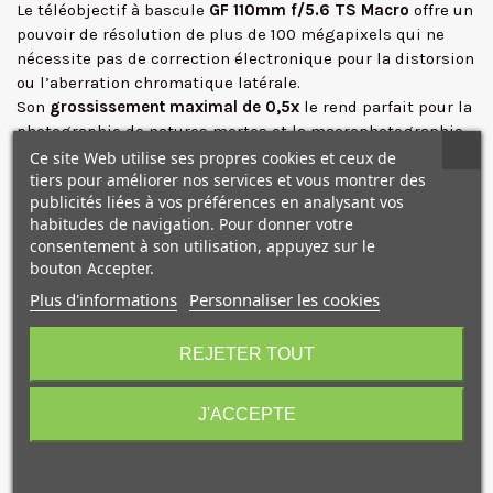
Le téléobjectif à bascule
GF 110mm f/5.6 TS Macro
offre un
pouvoir de résolution de plus de 100 mégapixels qui ne
✕
nécessite pas de correction électronique pour la distorsion
ou l’aberration chromatique latérale.
Son
grossissement maximal de 0,5x
le rend parfait pour la
photographie de natures mortes et la macrophotographie.
Jusqu'à
+/-15 mm de décalage et +/-10° d'inclinaison
sont
Ce site Web utilise ses propres cookies et ceux de
disponibles, ce qui vous permet plus de contrôle sur votre
tiers pour améliorer nos services et vous montrer des
publicités liées à vos préférences en analysant vos
perspective et votre profondeur de champ.
habitudes de navigation. Pour donner votre
La rotation se verrouille à -90°, 90° et 0° avec des clics tous
consentement à son utilisation, appuyez sur le
les 30°. La rotation d'inclinaison/décalage se verrouille à
bouton Accepter.
0° et 90° avec des clics tous les 45°
Plus d'informations
Personnaliser les cookies
Grâce à son
capteur intégré
, le GF 110 mm enregistre
10€ OFFERTS sur votre
automatiquement le niveau de décalage et de rotation et
premier achat !
intègre ces informations dans les métadonnées de vos
REJETER TOUT
fichiers, pour facilité votre travail en post-production.
L'objectif GF 110mm f/5.6 TS Macro est compatible avec le
J'ACCEPTE
Fujifilm GFX100 II et les boîtiers GFX50S II, GFX100S,
GFX100, GFX50R et GFX50S sont compatibles via une mise
à jour du firmware.
Je consens également à recevoir les offres
promotionnelles.
Consultez notre politique de