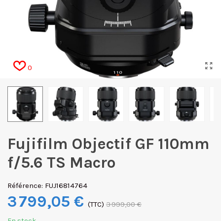
0
Fujifilm Objectif GF 110mm
f/5.6 TS Macro
Référence:
FUJ16814764
3 799,05 €
(TTC)
3 999,00 €
En stock