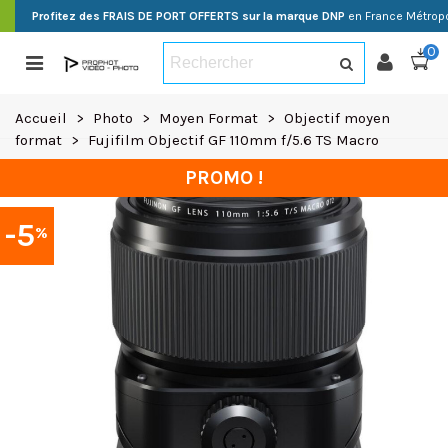
Profitez des FRAIS DE PORT OFFERTS sur la marque DNP
en France Métropo
0
Accueil
>
Photo
>
Moyen Format
>
Objectif moyen
format
>
Fujifilm Objectif GF 110mm f/5.6 TS Macro
PROMO !
-5
%