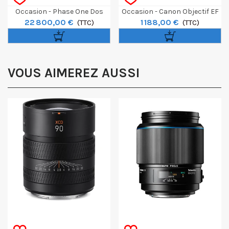
Occasion - Phase One Dos
Occasion - Canon Objectif EF
22 800,00 €
1 188,00 €
Numérique IQ4 150MP
(TTC)
11-24mm F/4L USM
(TTC)
VOUS AIMEREZ AUSSI