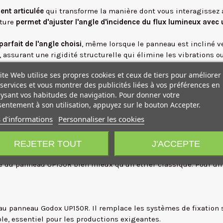
ent articulée
qui transforme la manière dont vous interagissez
nture
permet d'ajuster l'angle d'incidence du flux lumineux avec
parfait de l'angle choisi
, même lorsque le panneau est incliné ve
ssurant une rigidité structurelle qui élimine les vibrations ou
ge mobile, ce support vous permet de gagner un temps précieux 
ite Web utilise ses propres cookies et ceux de tiers pour améliorer
services et vous montrer des publicités liées à vos préférences en
ysant vos habitudes de navigation. Pour donner votre
fiabilité Godox et sécurisez l'investissement que représente vot
entement à son utilisation, appuyez sur le bouton Accepter.
 d'informations
Personnaliser les cookies
vos panneaux de la monture dédiée.
REJETER TOUT
J'ACCEPTE
est non négociable. Le support UP150RUH01 n'est pas qu'un simple
é du panneau UP150R bien mieux qu'un étrier classique. Pour un
au panneau Godox UP150R. Il remplace les systèmes de fixation 
le, essentiel pour les productions exigeantes.