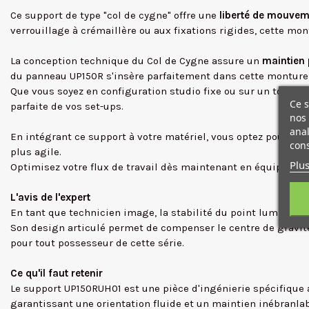
Ce support de type "col de cygne" offre une
liberté de mouvem
verrouillage à crémaillère ou aux fixations rigides, cette mo
La conception technique du Col de Cygne assure un
maintien 
du panneau UP150R s'insère parfaitement dans cette monture, a
Que vous soyez en configuration studio fixe ou sur un tourna
Ce s
parfaite de vos set-ups.
nos 
anal
En intégrant ce support à votre matériel, vous optez pour la 
cons
plus agile.
Plus
Optimisez votre flux de travail dès maintenant en équipant 
L'avis de l'expert
En tant que technicien image, la stabilité du point lumineux 
Son design articulé permet de compenser le centre de gravit
pour tout possesseur de cette série.
Ce qu'il faut retenir
Le support UP150RUH01 est une pièce d'ingénierie spécifique 
garantissant une orientation fluide et un maintien inébranlab