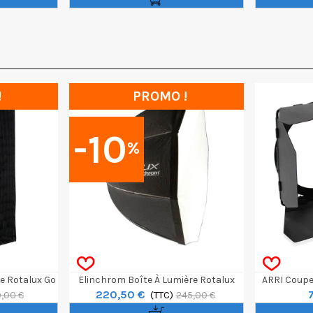
!
PROMO !
-10
%
e Rotalux Go
Elinchrom Boîte À Lumière Rotalux
ARRI Coupe-
220,50 €
Octabox Deep 70cm
(TTC)
O
9,00 €
245,00 €