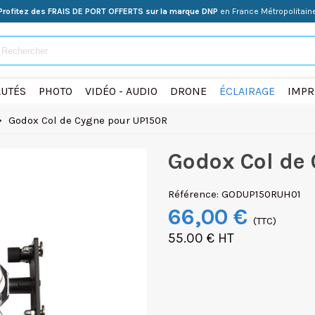
Profitez des FRAIS DE PORT OFFERTS sur la marque DNP
en France Métropolitain
UTÉS
PHOTO
VIDÉO - AUDIO
DRONE
ÉCLAIRAGE
IMPR
>
Godox Col de Cygne pour UP150R
Godox Col de
Référence:
GODUP150RUH01
66,00 €
(TTC)
55.00 € HT