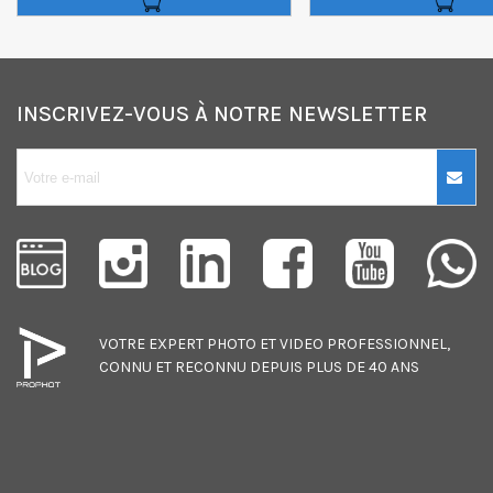
INSCRIVEZ-VOUS À NOTRE NEWSLETTER
10€ OFFERTS sur
votre premier
achat !
Je consens également à recevoir
les offres promotionnelles.
VOTRE EXPERT
PHOTO
ET
VIDEO
PROFESSIONNEL,
Consultez notre politique de
CONNU ET RECONNU DEPUIS PLUS DE 40 ANS
confidentialité.
J'accepte de recevoir des SMS de
la part de la marque.
Obtenir mon code promo.