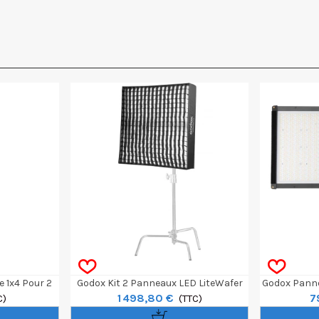
e 1x4 Pour 2
Godox Kit 2 Panneaux LED LiteWafer
Godox Panne
1 498,80 €
7
er UP150R
C)
UP150R Ultra-Slim
(TTC)