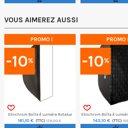
VOUS AIMEREZ AUSSI
PROMO !
PROMO 
-10
-10
%
%
Elinchrom Boîte À Lumière Rotalux
Elinchrom Boîte À Lumièr
161,10 €
143,10 €
Squarebox 70cm
(TTC)
Recta
(TTC)
179,00 €
15