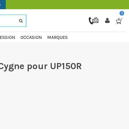
e
0
ESSION
OCCASION
MARQUES
 Cygne pour UP150R