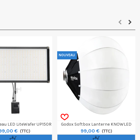
NOUVEAU
au LED LiteWafer UP150R
Godox Softbox Lanterne KNOWLED
99,00 €
99,00 €
Ultra-Slim
(TTC)
CS85D - 85cm
(TTC)