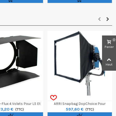
0
Panier
Haut
Flux 4 Volets Pour L5 Et
ARRI Snapbag DopChoice Pour
73,20 €
597,60 €
rbiter 30° 60°
(TTC)
Skypanel X21
(TTC)