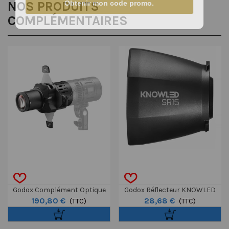
NOS PRODUITS
Obtenir mon code promo.
COMPLÉMENTAIRES
Godox Complément Optique
Godox Réflecteur KNOWLED
190,80 €
28,68 €
KNOWLED SP36K Pour MS60Bi
(TTC)
SR15 Pour MS60Bi Et MS60R
(TTC)
Et MS60R