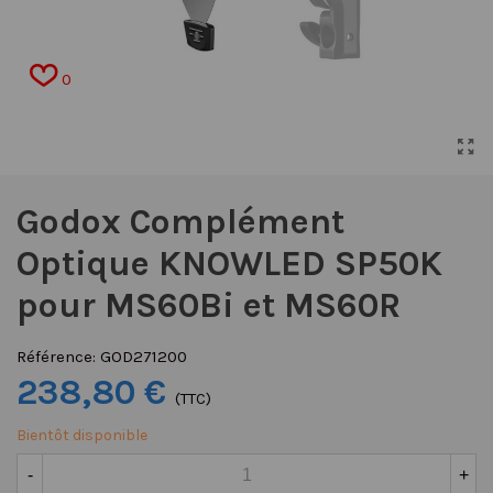
0
Godox Complément
Optique KNOWLED SP50K
pour MS60Bi et MS60R
Référence:
GOD271200
238,80 €
(TTC)
Bientôt disponible
-
+