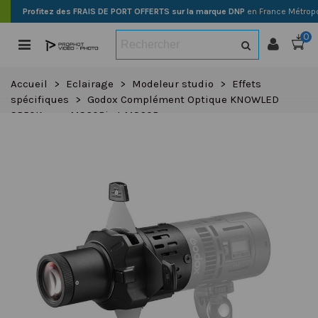
Profitez des FRAIS DE PORT OFFERTS sur la marque DNP
en France Métropo
0
Accueil
>
Eclairage
>
Modeleur studio
>
Effets
spécifiques
>
Godox Complément Optique KNOWLED
SP50K pour MS60Bi et MS60R