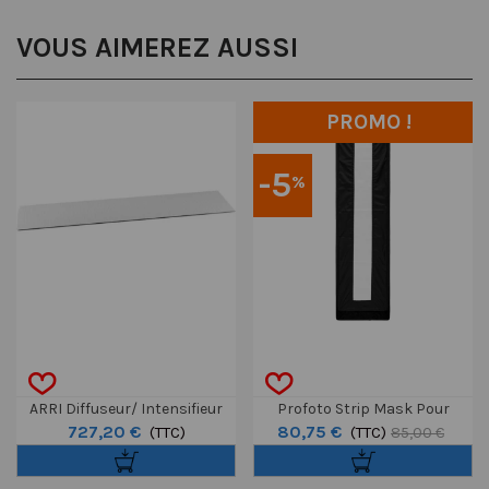
VOUS AIMEREZ AUSSI
PROMO !
-5
%
ARRI Diffuseur/ Intensifieur
Profoto Strip Mask Pour
727,20 €
80,75 €
Pour SkyPanel S120-C
(TTC)
Softbox 1x4'
(TTC)
85,00 €