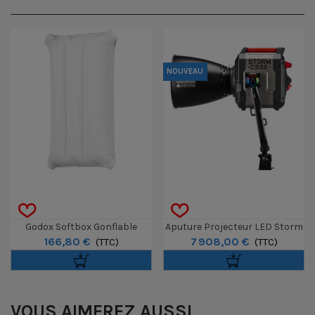
NOUVEAU
Godox Softbox Gonflable
Aputure Projecteur LED Storm
166,80 €
7 908,00 €
KNOWLED Avec Grille Pour
(TTC)
CS32 Avec Réflecteur
(TTC)
F100R
VOUS AIMEREZ AUSSI