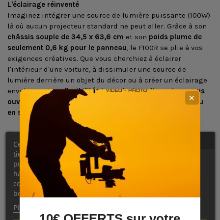
L'éclairage réinventé
Imaginez intégrer une source de lumière puissante (100W)
là où aucun projecteur standard ne peut aller. Grâce à son
châssis souple de 34,5 x 63,6 cm
et son
poids plume de
seulement 0,6 kg pour le panneau
, le F100R se plie à vos
exigences créatives. Que vous cherchiez à éclairer
l'intérieur d'une voiture, à dissimuler une source de
lumière derrière un objet du décor ou à créer un éclairage
enveloppant,
sa flexibilité et son design ultra-mince vous
✕
ouvrent un champ de possibilités inédit sur le plateau ou
en studio compact
.
Une qualité de lumière sans compromis
Ce site Web utilise ses propres cookies et ceux de
Le Godox F100R Kit est conçu pour les standards de
tiers pour améliorer nos services et vous montrer des
l'industrie du cinéma et de la broadcast. Son système
LED
publicités liées à vos préférences en analysant vos
RGBWW Full-Color
délivre une lumière d'une fidélité
habitudes de navigation. Pour donner votre
exceptionnelle. Avec des scores de
IRC ≥96
et de
TLCI ≥98
,
consentement à son utilisation, appuyez sur le
vous êtes assuré d'un rendu des couleurs d'une justesse
bouton Accepter.
chirurgicale, essentiel pour la post-production et les tons
Plus d'informations
Personnaliser les cookies
chair. La vaste
plage de température de couleur CCT
10€ OFFERTS sur votre