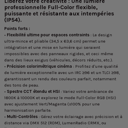
Libérez votre créativité : Une lumière
professionnelle Full-Color flexible,
puissante et résistante aux intempéries
(IP54).
Points forts :
•
Flexibilité ultime pour espaces contraints
: Le design
ultra-mince et pliable (34,5 x 63,6 cm) permet une
intégration et une mise en lumière qui seraient
impossibles avec des panneaux rigides, et ceci même
dans des lieux exigus (véhicules, décors réduits, etc.).
•
Précision colorimétrique cinéma
: Profitez d'une qualité
de lumière exceptionnelle avec un IRC ≥96 et un TLCI ≥98,
garantissant un rendu des couleurs parfait, notamment
des tons de peau.
•
Spectre CCT étendu et HSI
: Variez votre ambiance de
1800K à 10000K et explorez le mode Full-Color RGB (HSI)
avec ajustement Vert/Magenta (±100% pour une
harmonisation parfaite.
•
Multi-Contrôles
: Gérez votre éclairage avec précision et à
distance via DMX 512 (RDM), LumenRadio CRMX, ou