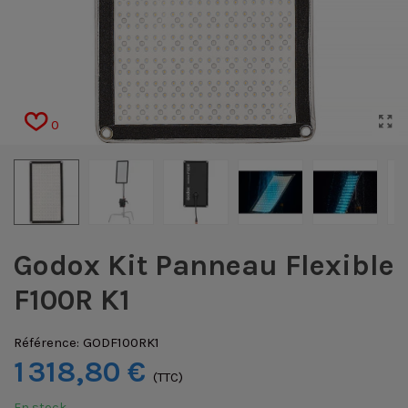
0
Godox Kit Panneau Flexible
F100R K1
Référence:
GODF100RK1
1 318,80 €
(TTC)
En stock