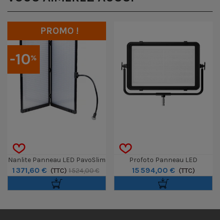
PROMO !
-10
%
Nanlite Panneau LED PavoSlim
Profoto Panneau LED
1 371,60 €
15 594,00 €
240C RGBWW 240W
(TTC)
ProPanel 3x2
(TTC)
1 524,00 €