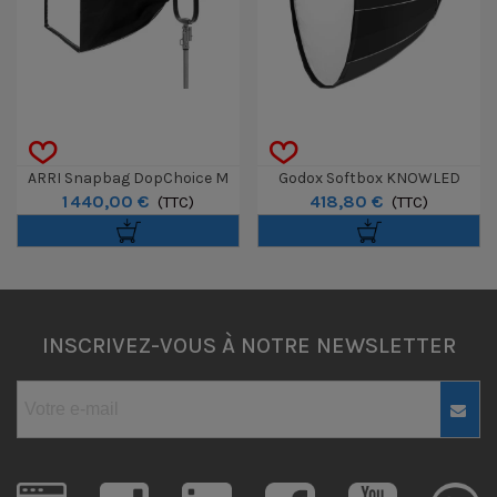
ARRI Snapbag DopChoice M
Godox Softbox KNOWLED
1 440,00 €
418,80 €
Pour Orbiter
(TTC)
Parabolic 150cm - Monture G
(TTC)
INSCRIVEZ-VOUS À NOTRE NEWSLETTER