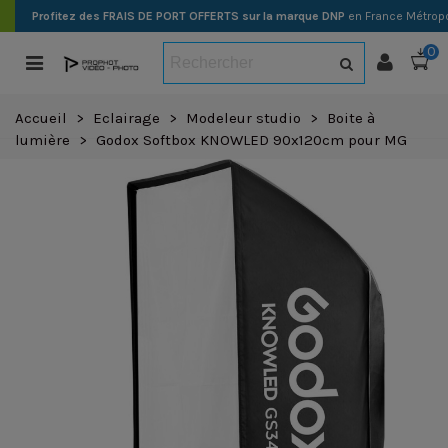
Profitez des FRAIS DE PORT OFFERTS sur la marque DNP
en France Métropo
0
Accueil
>
Eclairage
>
Modeleur studio
>
Boite à
lumière
>
Godox Softbox KNOWLED 90x120cm pour MG