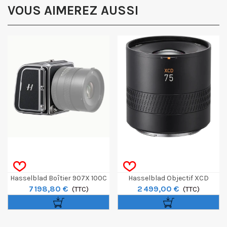
VOUS AIMEREZ AUSSI
Hasselblad Boîtier 907X 100C
Hasselblad Objectif XCD
7 198,80 €
2 499,00 €
(TTC)
75mm F/3.4 P
(TTC)