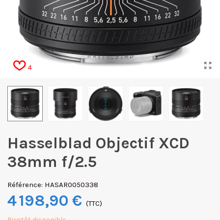
4
Hasselblad Objectif XCD
38mm f/2.5
Référence:
HASAR0050338
4 198,90 €
(TTC)
Bientôt disponible