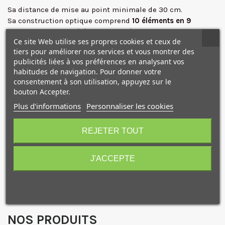
Sa distance de mise au point minimale de 30 cm.
Sa construction optique comprend
10 éléments en 9
groupes
dont trois éléments asphériques.
Ce site Web utilise ses propres cookies et ceux de
tiers pour améliorer nos services et vous montrer des
Comme les autres objectifs XCD, le 38mm f/2.5 il est
publicités liées à vos préférences en analysant vos
équipé d'un
obturateur à lame amélioré
et peut atteindre
habitudes de navigation. Pour donner votre
une
vitesse d'obturation allant jusqu'à 1/2000s
, et permet
consentement à son utilisation, appuyez sur le
la synchronisation du flash à toutes les vitesses.
bouton Accepter.
Plus d'informations
Personnaliser les cookies
L'objectif possède à la fois une bague de mise au point et
10€ OFFERTS sur votre
une bague de contrôle de l'objectif.
premier achat !
Pratique, l'AF automatique interne peut être annulé
REJETER TOUT
manuellement pour un contrôle précis de la mise au point.
J'ACCEPTE
Je consens également à recevoir les offres
Caractéristiques
promotionnelles.
Consultez notre politique de
confidentialité.
J'accepte de recevoir des SMS de la part de la marque.
NOS PRODUITS
Obtenir mon code promo.