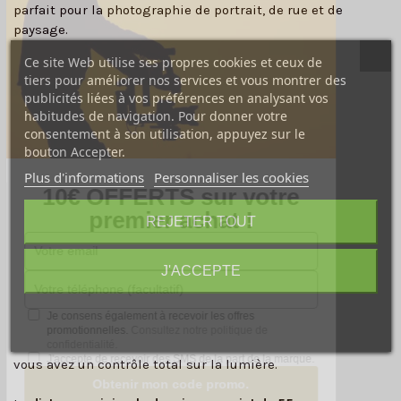
parfait pour la photographie de portrait, de rue et de
paysage.
Ce site Web utilise ses propres cookies et ceux de
La
conception optique minutieuse
de cet objectif garantit
tiers pour améliorer nos services et vous montrer des
une clarté et une netteté exceptionnelles, même sur les
publicités liées à vos préférences en analysant vos
bords de l'image. Il est capable de reproduire des couleurs
habitudes de navigation. Pour donner votre
vives et réalistes, faisant ressortir chaque détail de vos
consentement à son utilisation, appuyez sur le
clichés. Son
ouverture lumineuse de f/3,4
excelle dans les
bouton Accepter.
environnements peu éclairés et produit un
bokeh doux et
Plus d'informations
Personnaliser les cookies
naturel
qui sublime les portraits en isolant le sujet de
10€ OFFERTS sur votre
l'arrière-plan.
premier achat !
REJETER TOUT
Le
moteur de mise au point linéaire
assure un
autofocus
rapide, silencieux et précis
, vous permettant de capturer
J'ACCEPTE
l'instant sans perturber votre sujet. L'
obturateur central
intégré est un atout majeur, offrant une grande flexibilité
Je consens également à recevoir les offres
créative grâce à la synchronisation du flash à toutes les
promotionnelles.
Consultez notre politique de
vitesses. Que vous travailliez en plein soleil ou en studio,
confidentialité.
J'accepte de recevoir des SMS de la part de la marque.
vous avez un contrôle total sur la lumière.
Obtenir mon code promo.