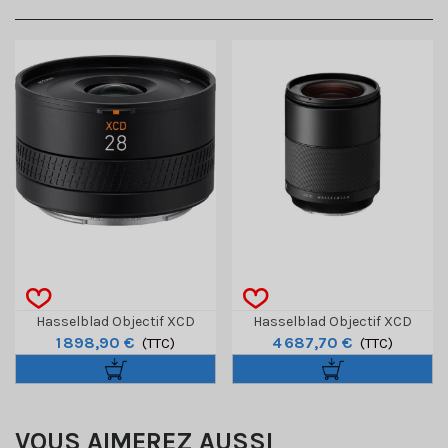
Hasselblad Objectif XCD
Hasselblad Objectif XCD
1 898,90 €
4 687,70 €
28mm F/4 P
(TTC)
80mm F/1.9
(TTC)
VOUS AIMEREZ AUSSI