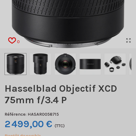
0
Hasselblad Objectif XCD
75mm f/3.4 P
Référence:
HASAR0058715
2 499,00 €
(TTC)
Bientôt disponible