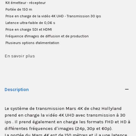
 Kit émetteur - récepteur
 Portée de 150 m
 Prise en charge de la vidéo 4K UHD - Transmission 30 ips
 Latence ultra-faible de 0,06 s
 Prise en charge SDI et HDMI
 Fréquence d'images de diffusion et de production
 Plusieurs options d'alimentation
En savoir plus
Description
Le
système de transmission Mars 4K
de chez Hollyland
prend en charge la vidéo 4K UHD avec transmission à 30
ips
. Il prend également en charge les
formats FHD et HD
à
différentes fréquences d'images (24p, 30p et 60p).
La
portée du Mars 4K est de 150 mètres
et il a une
latence