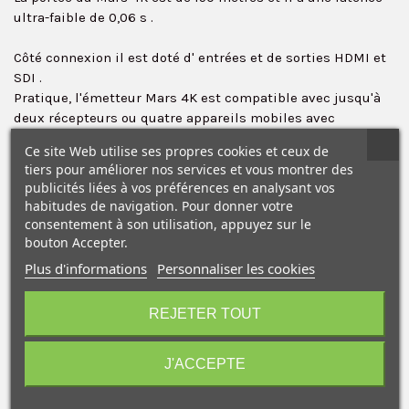
ultra-faible de 0,06 s
.
Côté connexion il est doté d'
entrées et de sorties HDMI et
✕
SDI
.
Pratique, l'émetteur Mars 4K est compatible avec jusqu'à
deux récepteurs ou quatre appareils mobiles avec
l'application Hollyview (iOS ou Android). Ainsi jusqu'à
4
Ce site Web utilise ses propres cookies et ceux de
personnes peuvent contrôler le tournage simultanément
.
tiers pour améliorer nos services et vous montrer des
publicités liées à vos préférences en analysant vos
Le Mars 4K est équipé d'un
écran LCD couleur avec
habitudes de navigation. Pour donner votre
balayage intelligent des canaux
pour déterminer lesquels
consentement à son utilisation, appuyez sur le
sont occupés et sélectionnables.
bouton Accepter.
Plus d'informations
Personnaliser les cookies
Le Mars 4K prend en charge diverses options
10€ OFFERTS sur votre
d'alimentation CC : entrée coaxiale de 6 à 16 VCC, batteries
premier achat !
REJETER TOUT
série L/NP-F et chargeurs USB-C. Le port USB-C de l'appareil
Mars 4K peut être connecté à une clé USB pour la mise à
jour.
J'ACCEPTE