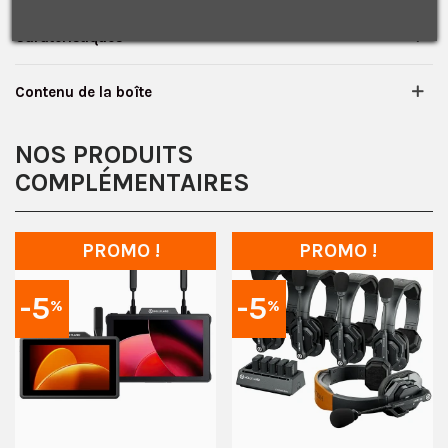
Je consens également à recevoir les offres
promotionnelles.
Consultez notre politique de
confidentialité.
Caratéristiques
J'accepte de recevoir des SMS de la part de la marque.
Obtenir mon code promo.
Contenu de la boîte
NOS PRODUITS
COMPLÉMENTAIRES
PROMO !
PROMO !
-5
-5
%
%