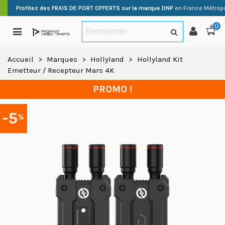
Profitez des FRAIS DE PORT OFFERTS sur la marque DNP
en France Métropo
0
Accueil
>
Marques
>
Hollyland
>
Hollyland Kit
Emetteur / Recepteur Mars 4K
PROMO !
-5
%