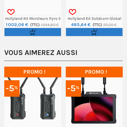
Hollyland Kit Moniteurs Pyro 5
Hollyland Kit Solidcom Global
1 002,06 €
485,64 €
Et Pyro 7 Transmission HF
(TTC)
SE 4S - 4 Utilisateurs
(TTC)
1 054,80 €
511,20 €
VOUS AIMEREZ AUSSI
PROMO !
PROMO !
-5
-5
%
%