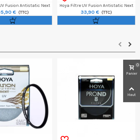
 UV Fusion Antistatic Next
Hoya Filtre UV Fusion Antistatic Next
35,90 €
33,90 €
72mm
(TTC)
67mm
(TTC)
0
Panier
Haut