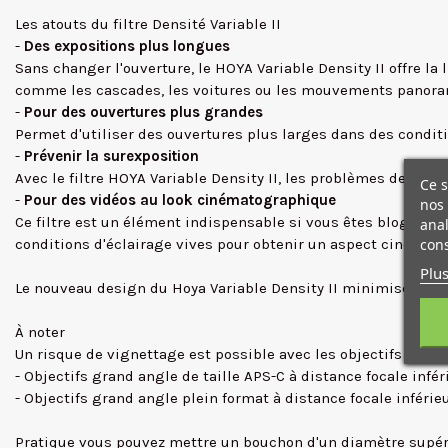
Les atouts du filtre Densité Variable II
-
Des expositions plus longues
Sans changer l'ouverture, le HOYA Variable Density II offre la 
comme les cascades, les voitures ou les mouvements panoramiqu
-
Pour des ouvertures plus grandes
Permet d'utiliser des ouvertures plus larges dans des conditi
-
Prévenir la surexposition
Avec le filtre HOYA Variable Density II, les problèmes de sure
Ce s
-
Pour des vidéos au look cinématographique
nos 
Ce filtre est un élément indispensable si vous êtes blogueur 
anal
cons
conditions d'éclairage vives pour obtenir un aspect cinémat
Plus
Le nouveau design du Hoya Variable Density II minimise l'effe
À noter
Un risque de vignettage est possible avec les objectifs suivan
- Objectifs grand angle de taille APS-C à distance focale infé
- Objectifs grand angle plein format à distance focale inféri
Pratique vous pouvez mettre un bouchon d'un diamètre supérie