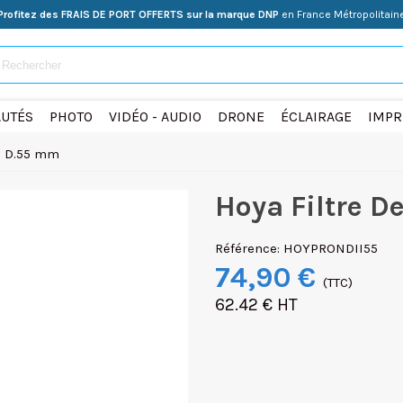
Profitez des FRAIS DE PORT OFFERTS sur la marque DNP
en France Métropolitain
UTÉS
PHOTO
VIDÉO - AUDIO
DRONE
ÉCLAIRAGE
IMPR
II D.55 mm
Hoya Filtre D
Référence:
HOYPRONDII55
74,90 €
(TTC)
62.42 € HT