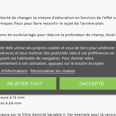
liberté de changer la vitesse d'obturation en fonction de l'effet
es flous pour faire ressortir le sujet de l'arrière-plan.
ons de suréclairage pour réduire la profondeur de champ, focalis
xposition peuvent être évités en ajustant l'apport de lumière.
ite Web utilise ses propres cookies et ceux de tiers pour améliorer
services et vous montrer des publicités liées à vos préférences en
vidéo et créateur de contenu vidéo pros. Autorisez les caméras 
ysant vos habitudes de navigation. Pour donner votre
entement à son utilisation, appuyez sur le bouton Accepter.
ographique.
 d'informations
Personnaliser les cookies
t de vignettage souvent ressenti lors de la prise de vue avec de
REJETER TOUT
J'ACCEPTE
ts :
rieure à 13 mm
eure à 24 mm
ure sur le filtre Densité Variable II. Par exemple pour la vers