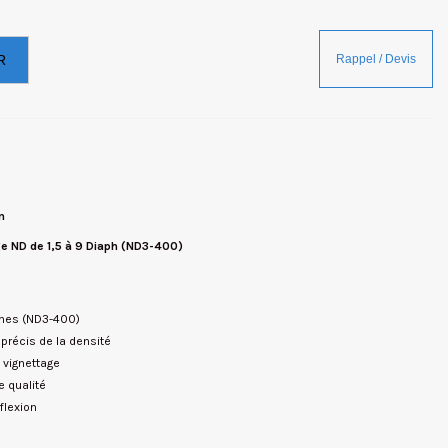
R
m
age ND de 1,5 à 9 Diaph (ND3-400)
agmes (ND3-400)
e précis de la densité
 vignettage
e qualité
flexion