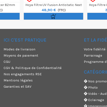
ncer 82mm
Hoya Filtre UV Fusion Antistatic Next
Hoya Filtre
48,90 €
C)
62mm
(TTC)
ICI C'EST PRATIQUE
ET LA FID
✕
Modes de livraison
Votre fidélit
Moyens de paiement
Parrainage
CGU
Programme d'a
CGV & Politique de Confidentialité
CATÉGORI
Nos engagements RSE
Mentions légales
Nos promo
Garanties et SAV
Photo
Vidéo - Aud
Eclairage
Impressio