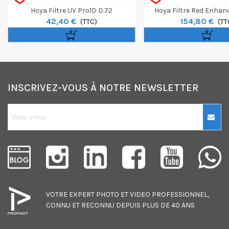
Hoya Filtre UV Pro1D D.72
Hoya Filtre Red Enha
42,40 €
154,80 €
(TTC)
(TT
INSCRIVEZ-VOUS À NOTRE NEWSLETTER
10€ OFFERTS sur
votre premier
achat !
Je consens également à recevoir
les offres promotionnelles.
VOTRE EXPERT
PHOTO
ET
VIDEO
PROFESSIONNEL,
Consultez notre politique de
CONNU ET RECONNU DEPUIS PLUS DE 40 ANS
confidentialité.
J'accepte de recevoir des SMS de
la part de la marque.