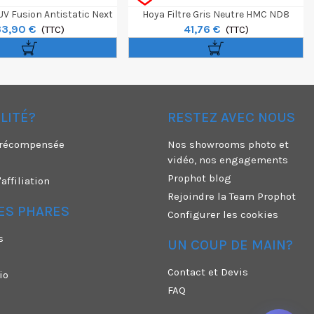
 UV Fusion Antistatic Next
Hoya Filtre Gris Neutre HMC ND8
33,90 €
41,76 €
67mm
(TTC)
67mm
(TTC)
ÉLITÉ?
RESTEZ AVEC NOUS
é récompensée
Nos showrooms photo et
vidéo, nos engagements
Prophot blog
ffiliation
Rejoindre la Team Prophot
ES PHARES
Configurer les cookies
s
UN COUP DE MAIN?
Contact et Devis
io
FAQ
n