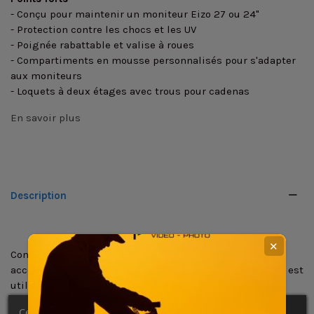
- Conçu pour maintenir un moniteur Eizo 27 ou 24"
- Protection contre les chocs et les UV
- Poignée rabattable et valise à roues
- Compartiments en mousse personnalisés pour s'adapter
aux moniteurs
- Loquets à deux étages avec trous pour cadenas
En savoir plus
Description
✕
Conçu pour contenir un moniteur Eizo 24 ou 27" et ses
accessoires, la valise rigide à roulettes 4800W de HPRC est
utile pour transporter les moniteurs et autres
équipements d'u large éventail d'applications et
Ce site Web utilise ses propres cookies et ceux de