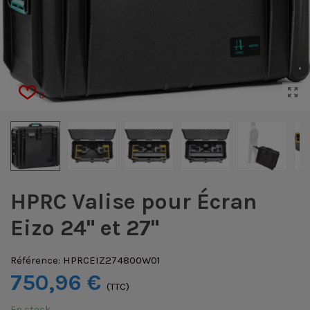
0
HPRC Valise pour Écran
Eizo 24" et 27"
Référence:
HPRCEIZ274800W01
750,96 €
(TTC)
En stock