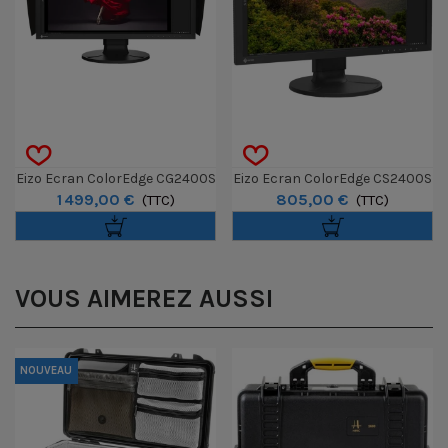
Eizo Ecran ColorEdge CG2400S
Eizo Ecran ColorEdge CS2400S
1 499,00 €
805,00 €
IPS 24" Avec ColorNavigator
(TTC)
24" - Noir
(TTC)
VOUS AIMEREZ AUSSI
NOUVEAU