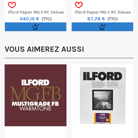
Ilford Papier MG V RC Deluxe
Ilford Papier MG V RC Deluxe
340,15 €
87,78 €
Perle 12,7 X 17,8 Cm 500
(TTC)
Brillant 40,6 X 50,8 Cm 10
(TTC)
Feuilles
Feuilles
VOUS AIMEREZ AUSSI