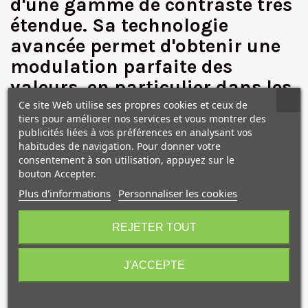
d'une gamme de contraste très
étendue. Sa technologie
✕
avancée permet d'obtenir une
modulation parfaite des
valeurs, en particulier dans les
hautes lumières des images.
Ce site Web utilise ses propres cookies et ceux de
tiers pour améliorer nos services et vous montrer des
Reproduire fidèlement les détails les plus fins et les plus
publicités liées à vos préférences en analysant vos
habitudes de navigation. Pour donner votre
subtils des hautes lumières, restituer des noirs riches et
consentement à son utilisation, appuyez sur le
profonds, MULTIGRADE RC Deluxe fait tout cela et donne un
bouton Accepter.
éclat particulier aux images. L'étendue de sa gamme de
contraste et sa souplesse de traitement en font un papier
Plus d'informations
Personnaliser les cookies
10€ OFFERTS sur votre
tout à fait remarquable d'emploi. Un choix incontournable
pour renouveler le plaisir de la chambre noire.
premier achat !
REJETER TOUT
Ce papier a une teinte de base légèrement plus chaude
que son prédécesseur, ainsi que des noirs de meilleure
J'ACCEPTE
qualité et plus profonds, une distribution améliorée des
demi-teintes pour une impression plus facile et un
contraste plus uniforme dans toute la plage de tons.
Je consens également à recevoir les offres