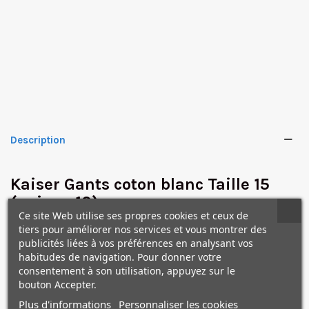
Description
✕
Kaiser Gants coton blanc Taille 15
(paire x 10)
Ce site Web utilise ses propres cookies et ceux de
Gants coton blanc lot de 10
tiers pour améliorer nos services et vous montrer des
publicités liées à vos préférences en analysant vos
paires taille 15
habitudes de navigation. Pour donner votre
consentement à son utilisation, appuyez sur le
bouton Accepter.
Plus d'informations
Personnaliser les cookies