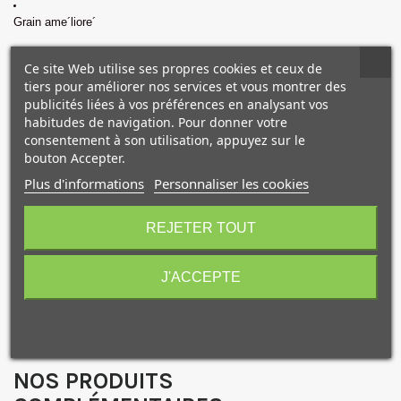
Grain ame´liore´
Ce site Web utilise ses propres cookies et ceux de
Ide´al pour la nume´risation
tiers pour améliorer nos services et vous montrer des
publicités liées à vos préférences en analysant vos
Incroyable capacite´
d’agrandissement a` partir d’un ne´gatif 35 mm
habitudes de navigation. Pour donner votre
consentement à son utilisation, appuyez sur le
bouton Accepter.
Rendu spectaculaire et naturel des tons chairs et magnifique
reproduction des couleurs
Plus d'informations
Personnaliser les cookies
10€ OFFERTS sur votre
premier achat !
Nettete´ optimise´e
REJETER TOUT
Contours et de´tails nets
J'ACCEPTE
Impression compatible avec les autres films KODAK
Je consens également à recevoir les offres
promotionnelles.
Consultez notre politique de
confidentialité.
J'accepte de recevoir des SMS de la part de la marque.
NOS PRODUITS
Obtenir mon code promo.