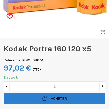
1
Kodak Portra 160 120 x5
Référence:
KOD1808674
97,02 €
(TTC)
En stock
-
+
ACHETER