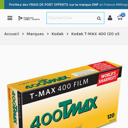
Profitez des FRAIS DE PORT OFFERTS sur la marque DNP
en France Métropo
0
Accueil
>
Marques
>
Kodak
>
Kodak T-MAX 400 120 x5