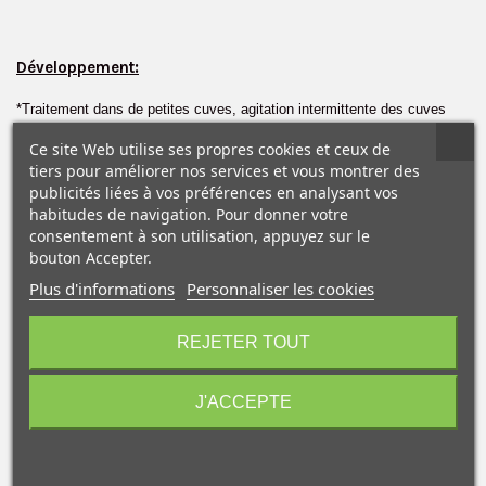
✕
Développement:
*Traitement dans de petites cuves, agitation intermittente des cuves
pouvant e^tre inverse´:
Ce site Web utilise ses propres cookies et ceux de
tiers pour améliorer nos services et vous montrer des
*A 20°: Temps de développement avec:
publicités liées à vos préférences en analysant vos
habitudes de navigation. Pour donner votre
-XTOL: 6 1/2 minutes
consentement à son utilisation, appuyez sur le
-D-76: 7 1/2 minutes
bouton Accepter.
-HC-110: 5 1/2 minutes
Plus d'informations
Personnaliser les cookies
10€ OFFERTS sur votre
premier achat !
REJETER TOUT
*A 24°:
Temps de développement avec:
-T-MAX
(1:4): 6 3/4 minutes
J'ACCEPTE
Je consens également à recevoir les offres
promotionnelles.
Consultez notre politique de