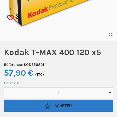
2
Kodak T-MAX 400 120 x5
Référence:
KOD8568214
57,90 €
(TTC)
En stock
-
+
ACHETER