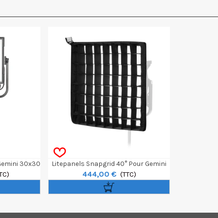
Gemini 30x30
Litepanels Snapgrid 40° Pour Gemini
444,00 €
TC)
Snapbag 30x30cm
(TTC)