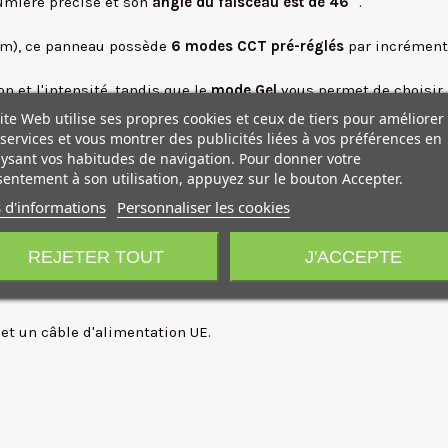
lumière précise et son
angle du faisceau est de 46°
.
 cm), ce panneau possède
6 modes CCT pré-réglés
par incrément
on et l'intensité, tandis que le
mode Gel
vous permet de choisir 
ite Web utilise ses propres cookies et ceux de tiers pour améliorer
des couleurs.
services et vous montrer des publicités liées à vos préférences en
ité ou à distance via une console (en option), grâce au DMX int
ysant vos habitudes de navigation. Pour donner votre
entement à son utilisation, appuyez sur le bouton Accepter.
 d'informations
Personnaliser les cookies
e à son
alimentation 100 à 240 VAC intégrée
, mais il peut égale
REJETER TOUT
J'ACCEPTE
sieurs lumières en mode maître/esclave, permettant à une seule 
 et un câble d'alimentation UE.