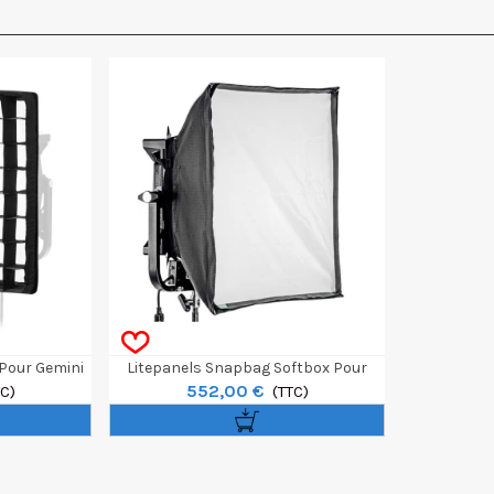
 Pour Gemini
Litepanels Snapbag Softbox Pour
552,00 €
0cm
TC)
Gemini 30x30cm
(TTC)