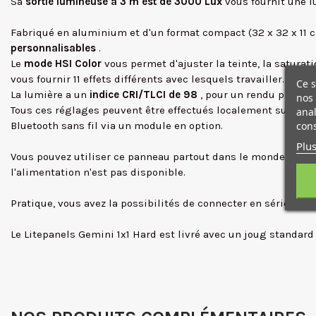
Sa
sortie lumineuse à 3 m est de 3000 Lux
vous fournit une 
Fabriqué en aluminium et d'un format compact (32 x 32 x 11
personnalisables
.
Le
mode HSI Color
vous permet d'ajuster la teinte, la saturati
vous fournir 11 effets différents avec lesquels travailler.
Ce s
La lumière a un
indice CRI/TLCI de 98
, pour un rendu précis 
nos 
Tous ces réglages peuvent être effectués localement sur l'un
anal
cons
Bluetooth sans fil via un module en option.
Plus
Vous pouvez utiliser ce panneau partout dans le monde grâc
l'alimentation n'est pas disponible.
Pratique, vous avez la possibilités de connecter en série plu
Le Litepanels Gemini 1x1 Hard est livré avec un joug standard