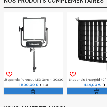
NOS PRODUITS COMPLÉMENTAIRES
Litepanels Panneau LED Gemini 30x30
Litepanels Snapgrid 40°
1 800,00 €
444,00 €
Soft RGBWW
(TTC)
Snapbag 30x3
(T