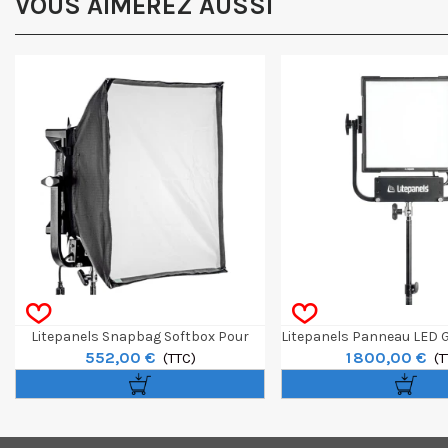
VOUS AIMEREZ AUSSI
Litepanels Snapbag Softbox Pour
Litepanels Panneau LED 
552,00 €
1 800,00 €
Gemini 30x30cm
(TTC)
Soft RGBWW
(T