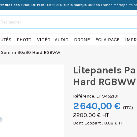
Profitez des FRAIS DE PORT OFFERTS sur la marque DNP
en France Métropolitain
UTÉS
PHOTO
VIDÉO - AUDIO
DRONE
ÉCLAIRAGE
IMPR
D Gemini 30x30 Hard RGBWW
Litepanels P
Hard RGBWW
Référence:
LIT9452101
2 640,00 €
(TTC)
2200.00 € HT
Dont Ecopart : 0.08 € HT