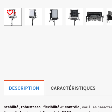
0
DESCRIPTION
CARACTÉRISTIQUES
Stabilité
,
robustesse
,
flexibilité
et
contrôle
, voilà les carac