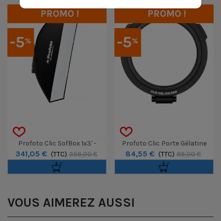
PROMO !
PROMO !
-5
-5
%
%
Profoto Clic SofBox 1x3' -
Profoto Clic Porte Gélatine
341,05 €
84,55 €
30x90cm
(TTC)
(TTC)
359,00 €
89,00 €
VOUS AIMEREZ AUSSI