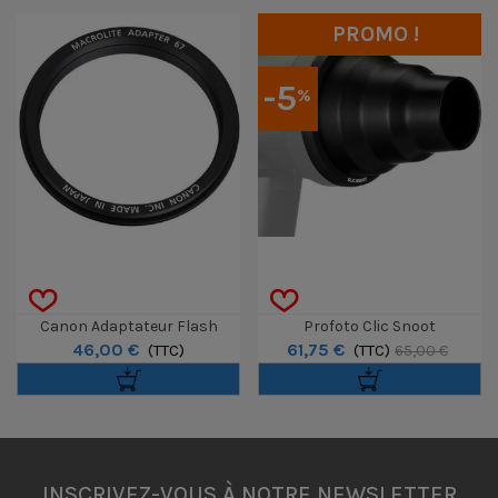
PROMO !
-5
%
Canon Adaptateur Flash
Profoto Clic Snoot
46,00 €
61,75 €
Macro 67 Pour MR14EX /
(TTC)
(TTC)
65,00 €
MT24EX
INSCRIVEZ-VOUS À NOTRE NEWSLETTER