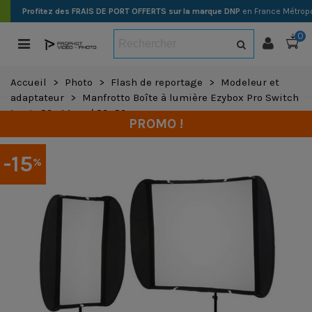
Profitez des FRAIS DE PORT OFFERTS sur la marque DNP
en France Métropo
0
Accueil
>
Photo
>
Flash de reportage
>
Modeleur et
adaptateur
>
Manfrotto Boîte à lumière Ezybox Pro Switch
Large 89x44cm / 89x89cm
PROMO !
-15
%