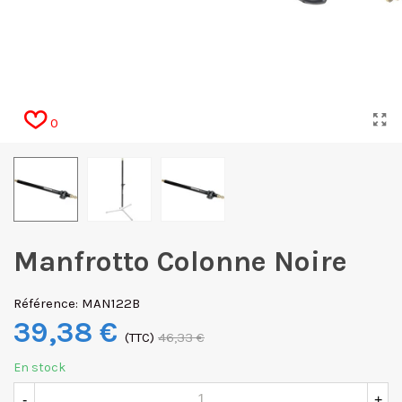
0
Manfrotto Colonne Noire
Référence:
MAN122B
39,38 €
(TTC)
46,33 €
En stock
-
+