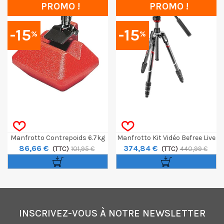
PROMO !
PROMO !
-15
-15
%
%
Manfrotto Contrepoids 6.7kg
Manfrotto Kit Vidéo Befree Live
86,66 €
374,84 €
(TTC)
En Carbone Noir - Verrouillage
(TTC)
101,95 €
440,99 €
Rotati
INSCRIVEZ-VOUS À NOTRE NEWSLETTER