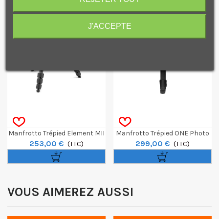
NOUVEAU
J'ACCEPTE
Je consens également à recevoir les offres
promotionnelles.
Consultez notre politique de
confidentialité.
J'accepte de recevoir des SMS de la part de la marque.
Manfrotto Trépied Element MII
Manfrotto Trépied ONE Photo
253,00 €
299,00 €
Mobile Noir 4 Sections BH1
(TTC)
En Aluminium
(TTC)
VOUS AIMEREZ AUSSI