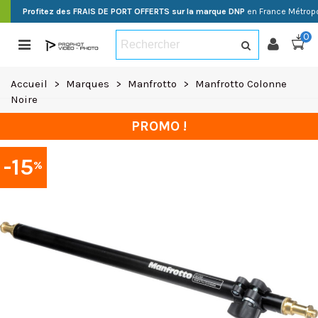
Profitez des FRAIS DE PORT OFFERTS sur la marque DNP
en France Métropo
0
Accueil
>
Marques
>
Manfrotto
>
Manfrotto Colonne
Noire
PROMO !
-15
%