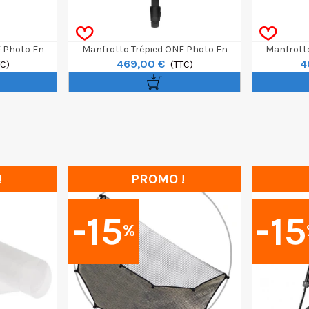
E Photo En
Manfrotto Trépied ONE Photo En
Manfrotto
469,00 €
4
TC)
Aluminium Avec Rotule Ball XPro
(TTC)
Aluminiu
!
PROMO !
-15
-15
%