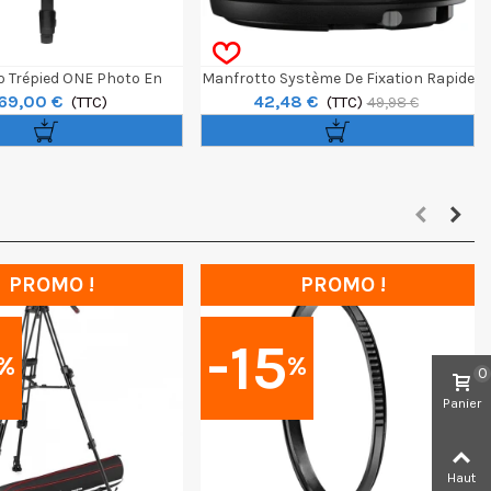
 Trépied ONE Photo En
Manfrotto Système De Fixation Rapide
69,00 €
42,48 €
m Avec Rotule 3D Xpro
(TTC)
XChange Avec Plateau
(TTC)
49,98 €
PROMO !
PROMO !
-15
%
%
0
Panier
Haut