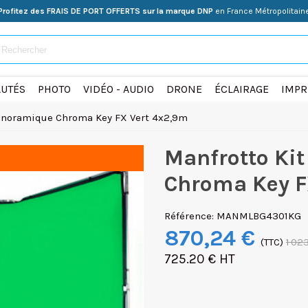
Profitez des FRAIS DE PORT OFFERTS sur la marque DNP
en France Métropolitain
UTÉS
PHOTO
VIDÉO - AUDIO
DRONE
ÉCLAIRAGE
IMPR
Panoramique Chroma Key FX Vert 4x2,9m
Manfrotto Ki
Chroma Key F
Référence:
MANMLBG4301KG
870,24 €
(TTC)
1 02
725.20 € HT