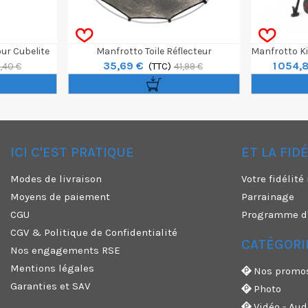
ur Cubelite
Manfrotto Toile Réflecteur
Manfrotto Ki
35,69 €
1 054,
HaloCompact 82cm Sunlite / Soft
(TTC)
Vi
,40 €
41,99 €
Silver
ICI C'EST PRATIQUE
ET LA FID
✕
Modes de livraison
Votre fidélit
Moyens de paiement
Parrainage
CGU
Programme d'a
CGV & Politique de Confidentialité
CATÉGORI
Nos engagements RSE
Mentions légales
Nos promo
Garanties et SAV
Photo
Vidéo - Aud