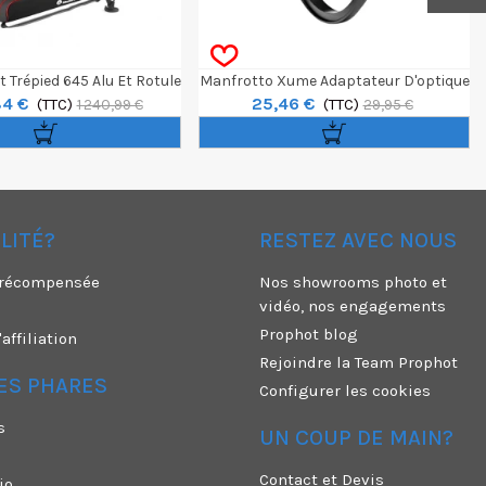
t Trépied 645 Alu Et Rotule
Manfrotto Xume Adaptateur D'optique
84 €
25,46 €
déo Fluide 504X
(TTC)
49mm
(TTC)
1 240,99 €
29,95 €
ÉLITÉ?
RESTEZ AVEC NOUS
é récompensée
Nos showrooms photo et
vidéo, nos engagements
Prophot blog
ffiliation
Rejoindre la Team Prophot
ES PHARES
Configurer les cookies
s
UN COUP DE MAIN?
Contact et Devis
io