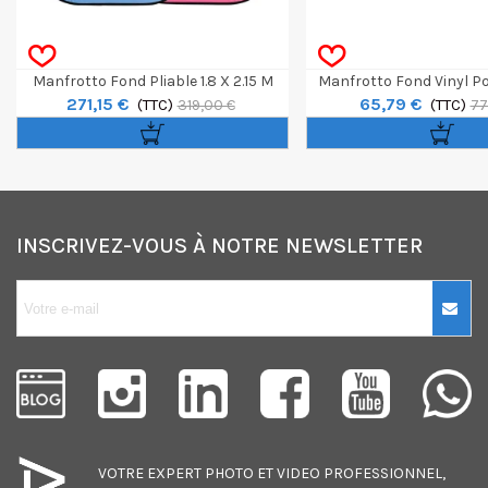
Manfrotto Fond Pliable 1.8 X 2.15 M
Manfrotto Fond Vinyl Po
271,15 €
65,79 €
Blue / Pink
(TTC)
120cm
(TTC)
319,00 €
77
INSCRIVEZ-VOUS À NOTRE NEWSLETTER
10€ OFFERTS sur
votre premier
achat !
Je consens également à recevoir
les offres promotionnelles.
VOTRE EXPERT
PHOTO
ET
VIDEO
PROFESSIONNEL,
Consultez notre politique de