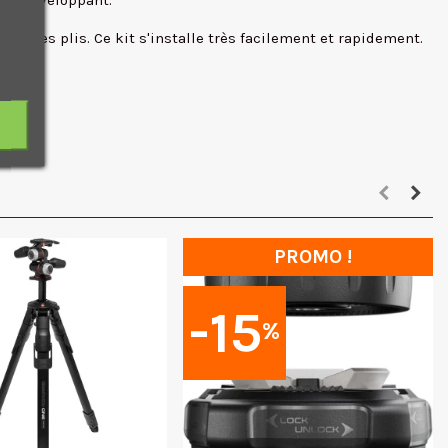
ffet enveloppant.
nt les plis. Ce kit s'installe très facilement et rapidement.
bleu.
PROMO !
-15
%