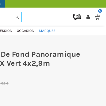
e
0
ESSION
OCCASION
MARQUES
t De Fond Panoramique
X Vert 4x2,9m
3,82 €