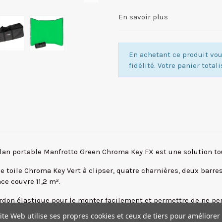
En savoir plus
En achetant ce produit v
fidélité. Votre panier total
e-plan portable Manfrotto Green Chroma Key FX est une solution t
 toile Chroma Key Vert à clipser, quatre charnières, deux barre
ce couvre 11,2 m².
ordon élastique pour le monter facilement et permettre de ne pe
in de faciliter l'incrustation en post-production. Les trois sect
ite Web utilise ses propres cookies et ceux de tiers pour améliorer