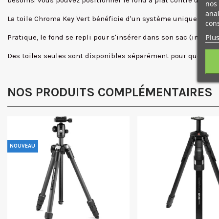
besoins: vous pouvez positionner le fond à plat contre un mur o
nos 
anal
La toile Chroma Key Vert bénéficie d'un système unique de fixa
cons
Plus
Pratique, le fond se repli pour s'insérer dans son sac (inclus
Des toiles seules sont disponibles séparément pour que vous 
NOS PRODUITS COMPLÉMENTAIRES
NOUVEAU