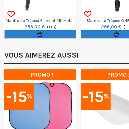
Manfrotto Trépied Element MII Mobile
Manfrotto Trépied ON
253,00 €
299,00 €
Noir 4 Sections BH1
(TTC)
Aluminium
(T
VOUS AIMEREZ AUSSI
PROMO !
PROMO 
-15
-15
%
%