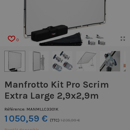
0
Manfrotto Kit Pro Scrim
Extra Large 2,9x2,9m
Référence:
MANMLLC3301K
1 050,59 €
(TTC)
1 235,99 €
Bientôt disponible