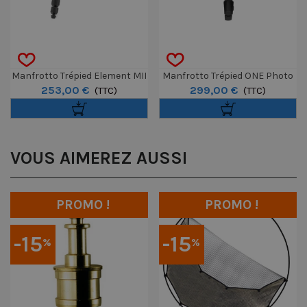
Manfrotto Trépied Element MII
Manfrotto Trépied ONE Photo
253,00 €
299,00 €
Mobile Noir 4 Sections BH1
(TTC)
En Aluminium
(TTC)
VOUS AIMEREZ AUSSI
PROMO !
PROMO !
-15
-15
%
%