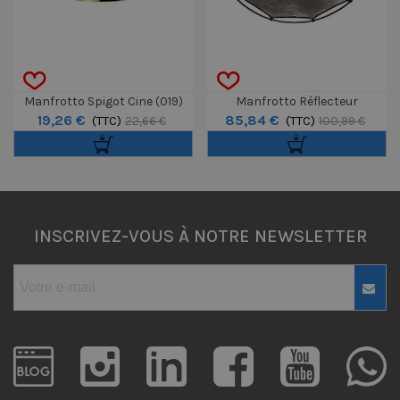
Manfrotto Spigot Cine (019)
Manfrotto Réflecteur
19,26 €
85,84 €
(TTC)
HaloCompact 82cm Sunlite /
(TTC)
22,66 €
100,99 €
Soft Silver
INSCRIVEZ-VOUS À NOTRE NEWSLETTER