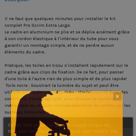
Il ne faut que quelques minutes pour installer le kit
complet Pro Scrim Extra Large.
Le cadre en aluminium se plie et se déplie aisément grâce
à son cordon élastique à l'intérieur du tube pour vous
garantir un montage simple, et de ne perdre aucun
éléments du cadre.
Pratique, les toiles en tissu s'installent rapidement sur le
cadre grâce aux clips de fixation. De ce fait, pour passer
d'une toile à l'autre rien de plus simple et de plus rapide!
 Toile noire : Soustrait la lumière du sujet et peut être
utilisée pour créer un rapport lumière/obscurité dans des
✕
conditions d'éclairage plat, pour bloquer la lumière
indésirable ou réduire considérablement les reflets sur les
surfaces brillantes.
 Toile de diffusion 1,25 diaph. : Réduit à la fois la quantité de
Ce site Web utilise ses propres cookies et ceux de
lumière tombant sur le sujet et est également un outil
tiers pour améliorer nos services et vous montrer des
précieux lorsqu'il est utilisé au-dessus de la tête pour