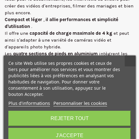
créer des vidéos d'entreprises, filmer des mariages et bien
plus encore.
Compact et léger
,
il allie performances et simplicité
d'utilisation
.
Il offre une
capacité de charge maximale de 4 kg
et peut
✕
ainsi s'adapter à une variété de caméras vidéo et
d'appareils photo hybride.
Les
quatre sections de pieds en aluminium
intègrent les
nouvelles bagues de serrage
ergonomiques et
Ce site Web utilise ses propres cookies et ceux de
performantes. Grâce à leur
bonne prise en main
, elles
tiers pour améliorer nos services et vous montrer des
rendent l'installation et le réglage beaucoup plus faciles
publicités liées à vos préférences en analysant vos
et plus confortables, tout en offrant une
adhérence
habitudes de navigation. Pour donner votre
maximale
consentement à son utilisation, appuyez sur le
, une ouverture rapide des jambes et une
bouton Accepter.
compacité extrême.
Le monopode offre un
mouvement panoramique fluide en
Plus d'informations
Personnaliser les cookies
10€ OFFERTS sur votre
raison de la cartouche fluide brevetée intégrée dans sa
base
. Celle-ci est également équipée d'une sphère pour
premier achat !
REJETER TOUT
éviter les vibrations et pouvoir incliner le monopode même
sur les sols irréguliers, afin de profiter de la fluidité du
mouvement panoramique dans des situations variées.
J'ACCEPTE