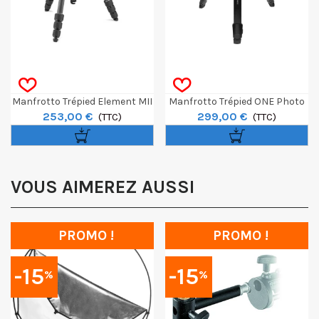
Manfrotto Trépied Element MII
Manfrotto Trépied ONE Photo
253,00 €
299,00 €
Mobile Noir 4 Sections BH1
(TTC)
En Aluminium
(TTC)
VOUS AIMEREZ AUSSI
PROMO !
PROMO !
-15
-15
%
%