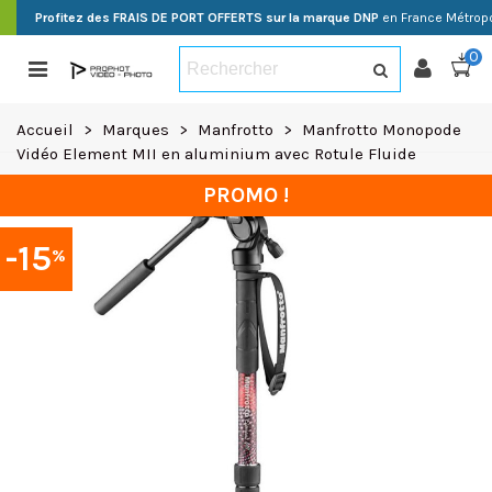
Profitez des FRAIS DE PORT OFFERTS sur la marque DNP
en France Métropo
0
Accueil
>
Marques
>
Manfrotto
>
Manfrotto Monopode
Vidéo Element MII en aluminium avec Rotule Fluide
PROMO !
-15
%