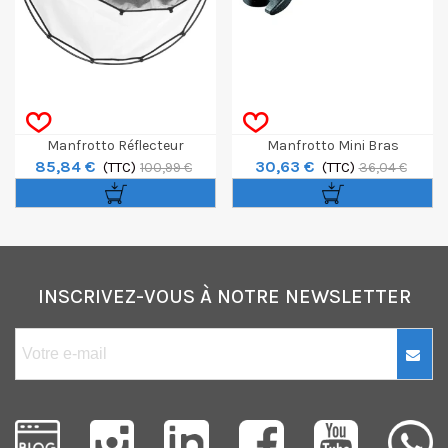
Manfrotto Réflecteur
Manfrotto Mini Bras
85,84 €
30,63 €
HaloCompact 82 Cm Argent /
(TTC)
D'extension (203)
(TTC)
100,99 €
36,04 €
Blanc
INSCRIVEZ-VOUS À NOTRE NEWSLETTER