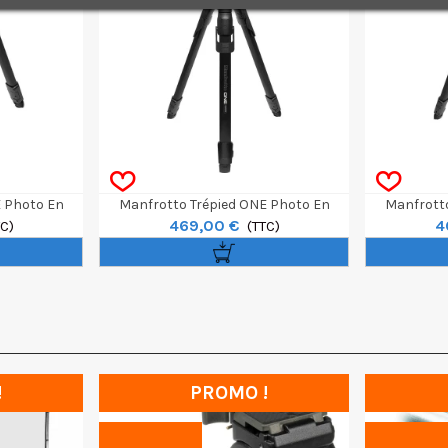
E Photo En
Manfrotto Trépied ONE Photo En
Manfrotto
469,00 €
4
TC)
Aluminium Avec Rotule Ball XPro
(TTC)
Aluminiu
!
PROMO !