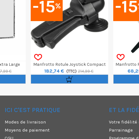
-15
-15
%
xtra Large
Manfrotto Rotule Joystick Compact
Manfrotto 
182,74 €
68,2
Ergonomique
(TTC)
7,99 €
214,99 €
ICI C'EST PRATIQUE
ET LA FID
✕
Modes de livraison
Votre fidélit
Moyens de paiement
Parrainage
CGU
Programme d'a