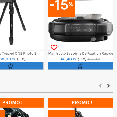
-15
%
 Trépied ONE Photo En
Manfrotto Système De Fixation Rapide
69,00 €
42,48 €
m Avec Rotule 3D Xpro
(TTC)
XChange Avec Plateau
(TTC)
49,98 €
PROMO !
PROMO !