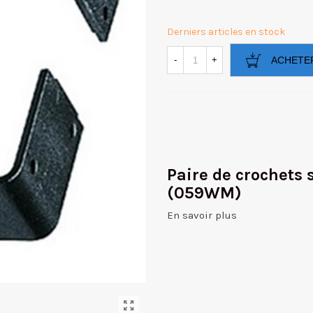
Derniers articles en stock
-
+
ACHETE
Paire de crochets
(059WM)
En savoir plus