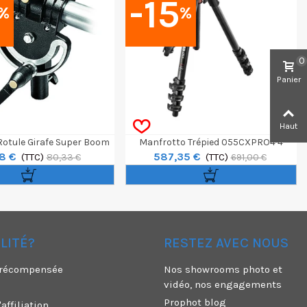
-15
%
%
0
Panier
Haut
Rotule Girafe Super Boom
Manfrotto Trépied 055CXPRO4 4
8 €
587,35 €
(123)
(TTC)
Sections Carbone
(TTC)
80,33 €
691,00 €
ÉLITÉ?
RESTEZ AVEC NOUS
é récompensée
Nos showrooms photo et
vidéo, nos engagements
Prophot blog
ffiliation