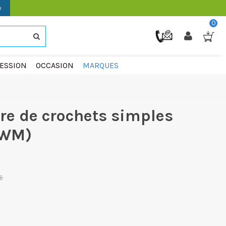
e
0
ESSION
OCCASION
MARQUES
re de crochets simples
9WM)
€