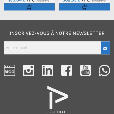
130,04 €
302,59 €
Pour Trépied 90cm
(TTC)
Light Flexloader L
(TTC)
152,99 €
355,99 €
INSCRIVEZ-VOUS À NOTRE NEWSLETTER