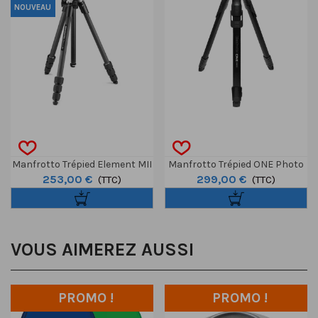
NOUVEAU
Manfrotto Trépied Element MII
Manfrotto Trépied ONE Photo
253,00 €
299,00 €
Mobile Noir 4 Sections BH1
(TTC)
En Aluminium
(TTC)
VOUS AIMEREZ AUSSI
PROMO !
PROMO !