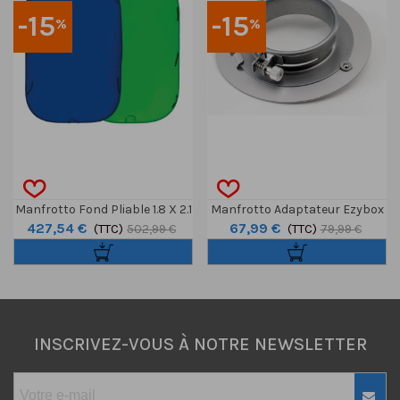
-15
-15
%
%
Manfrotto Fond Pliable 1.8 X 2.1
Manfrotto Adaptateur Ezybox
427,54 €
67,99 €
M Bleu/Vert Chromakey
(TTC)
II (Profoto)
(TTC)
502,99 €
79,99 €
INSCRIVEZ-VOUS À NOTRE NEWSLETTER