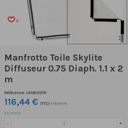
0
Manfrotto Toile Skylite
Diffuseur 0.75 Diaph. 1.1 x 2
m
Référence:
LAS81201R
116,44 €
(TTC)
136,99 €
En stock
-
+