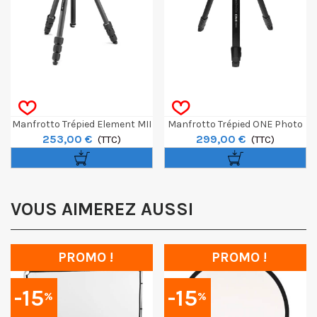
Manfrotto Trépied Element MII
Manfrotto Trépied ONE Photo
253,00 €
299,00 €
Mobile Noir 4 Sections BH1
(TTC)
En Aluminium
(TTC)
VOUS AIMEREZ AUSSI
PROMO !
PROMO !
-15
-15
%
%