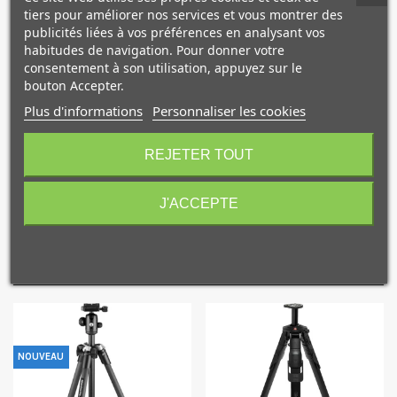
tiers pour améliorer nos services et vous montrer des
La rotule Skylite (8446) permet au Skylite d'être fixé à des
publicités liées à vos préférences en analysant vos
pieds d'éclairage et d'être incliné à souhait, tandis que le
habitudes de navigation. Pour donner votre
consentement à son utilisation, appuyez sur le
pied de sol pour cadre Skylite (8447) permet au système de
bouton Accepter.
tenir seul (particulièrement pratique dans les cas de
prises de vue en solo).
Plus d'informations
Personnaliser les cookies
10€ OFFERTS sur votre
premier achat !
REJETER TOUT
Garantie 2 ans
J'ACCEPTE
NOS PRODUITS
Je consens également à recevoir les offres
COMPLÉMENTAIRES
promotionnelles.
Consultez notre politique de
confidentialité.
J'accepte de recevoir des SMS de la part de la marque.
Obtenir mon code promo.
NOUVEAU