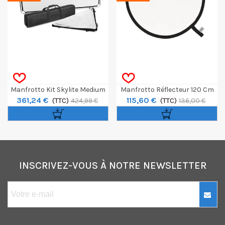
Manfrotto Kit Skylite Medium
Manfrotto Réflecteur 120 Cm
361,24 €
115,60 €
1.1m X 2m Avec Sac Rigide
(TTC)
Diffuseur 2 Diaph
(TTC)
424,99 €
136,00 €
INSCRIVEZ-VOUS À NOTRE NEWSLETTER