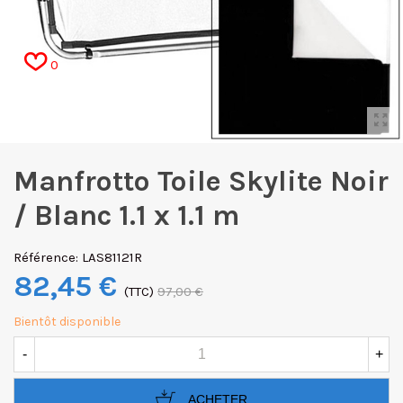
0
Manfrotto Toile Skylite Noir
/ Blanc 1.1 x 1.1 m
Référence:
LAS81121R
82,45 €
(TTC)
97,00 €
Bientôt disponible
-
+
ACHETER