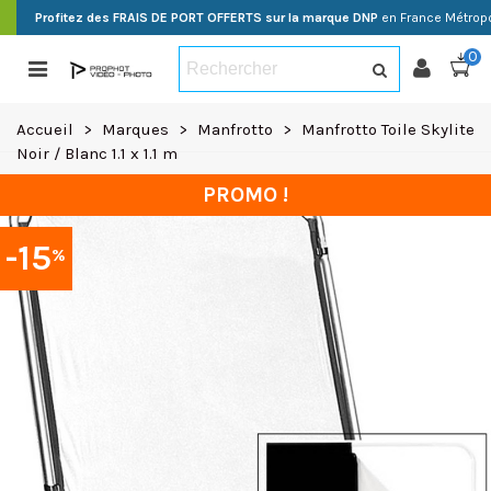
Profitez des FRAIS DE PORT OFFERTS sur la marque DNP
en France Métropo
0
Accueil
>
Marques
>
Manfrotto
>
Manfrotto Toile Skylite
Noir / Blanc 1.1 x 1.1 m
PROMO !
-15
%