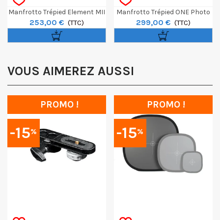
Manfrotto Trépied Element MII
Manfrotto Trépied ONE Photo
253,00 €
299,00 €
Mobile Noir 4 Sections BH1
(TTC)
En Aluminium
(TTC)
VOUS AIMEREZ AUSSI
PROMO !
PROMO !
-15
-15
%
%