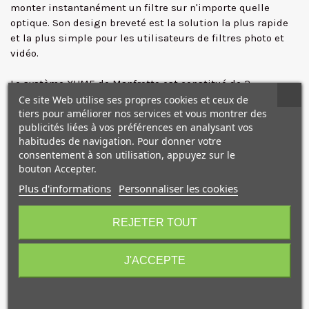
monter instantanément un filtre sur n'importe quelle
optique. Son design breveté est la solution la plus rapide
✕
et la plus simple pour les utilisateurs de filtres photo et
vidéo.
Le système XUME de Manfrotto est constitué de 2
composants principaux, le porte-filtre et l'adaptateur pour
Ce site Web utilise ses propres cookies et ceux de
tiers pour améliorer nos services et vous montrer des
optique. En les attachant respectivement au filtre et à
publicités liées à vos préférences en analysant vos
l'optique grâce à la connexion aimantée, ces deux parties
habitudes de navigation. Pour donner votre
se fixent instantanément, sans perdre de temps à
consentement à son utilisation, appuyez sur le
visser/dévisser le système.
bouton Accepter.
Plus d'informations
Personnaliser les cookies
L'adaptateur pour optique XUME de Manfrotto présente une
10€ OFFERTS sur votre
finition de haute qualité. Dès qu'un filtre de la même taille
premier achat !
est fixé dessus, il ne fait plus qu'un avec votre matériel.
REJETER TOUT
Ce produit n'abime pas votre appareil photo ni votre
J'ACCEPTE
optique et n'affecte pas non plus le mécanisme
d'autofocus, les cartes mémoires, les lecteurs ni tout autre
composant électronique.
Je consens également à recevoir les offres
promotionnelles.
Consultez notre politique de