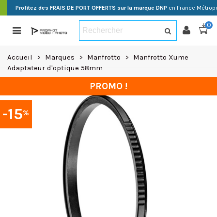
Profitez des FRAIS DE PORT OFFERTS sur la marque DNP
en France Métropo
0
Accueil
>
Marques
>
Manfrotto
>
Manfrotto Xume
Adaptateur d'optique 58mm
PROMO !
-15
%