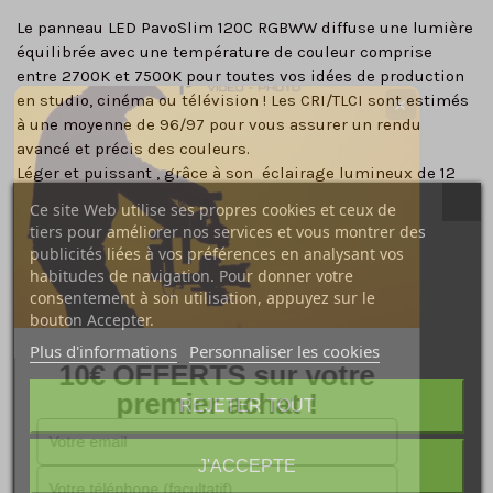
Le
panneau LED PavoSlim 120C RGBWW
diffuse une
lumière
équilibrée
avec une
température de couleur
comprise
entre
2700K
et
7500K
pour toutes vos idées de production
en studio, cinéma ou télévision ! Les
CRI/TLCI
sont estimés
✕
à une moyenne de
96/97
pour vous assurer un rendu
avancé et précis des couleurs.
Léger et puissant
, grâce à son éclairage lumineux de
12
830 lux à 1m
, le
PavoSlim 120C
s'adapte
parfaitement aux
Ce site Web utilise ses propres cookies et ceux de
situations de lumière ambiante
. Il dispose d'un
système
tiers pour améliorer nos services et vous montrer des
de refroidissement performant
pour lutter contre le bruit,
publicités liées à vos préférences en analysant vos
donc plus d'inquiétude pour l'enregistrement sonore sur
habitudes de navigation. Pour donner votre
des plateaux ou des décors avec prise de son !
consentement à son utilisation, appuyez sur le
Quinze effets spéciaux intégrés sont inclus
pour la boucle
bouton Accepter.
de teinte, la boucle CCT, la boucle d'intensité, le flash, le
Plus d'informations
Personnaliser les cookies
pouls, la tempête, la voiture de police, la télévision, les
10€ OFFERTS sur votre
paparazzi, la bougie/le feu, la discothèque, l'ampoule
premier achat !
REJETER TOUT
défectueuse, le feu d'artifice, l'explosion, et le soudage.
Le panneau PavoSlim 120C s'intègre
facilement dans les
espaces restreints
et
s'installe
et se
démonte
rapidement
.
J'ACCEPTE
Pour plus de flexibilité, l'étui de transport rembourré peut