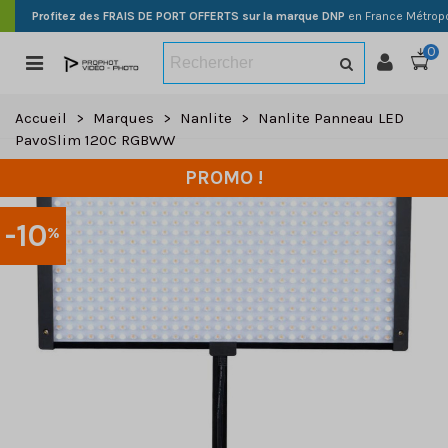
Profitez des FRAIS DE PORT OFFERTS sur la marque DNP
en France Métropo
0
Accueil
>
Marques
>
Nanlite
>
Nanlite Panneau LED
PavoSlim 120C RGBWW
PROMO !
-10
%