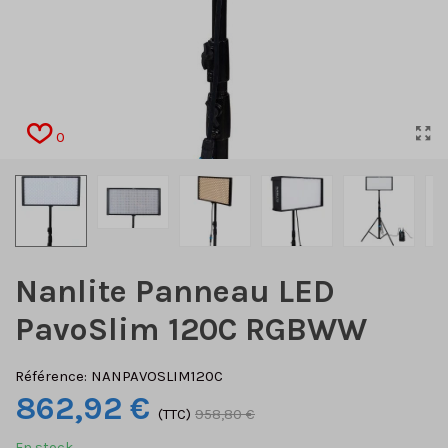
0
Nanlite Panneau LED
PavoSlim 120C RGBWW
Référence:
NANPAVOSLIM120C
862,92 €
(TTC)
958,80 €
En stock