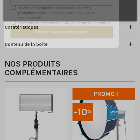
contenir tous les accessoires inclus dans la boîte !
Je consens également à recevoir les offres
promotionnelles.
Consultez notre politique de
confidentialité.
J'accepte de recevoir des SMS de la part de la marque.
Caratéristiques
Obtenir mon code promo.
Contenu de la boîte
NOS PRODUITS
COMPLÉMENTAIRES
PROMO !
-10
%