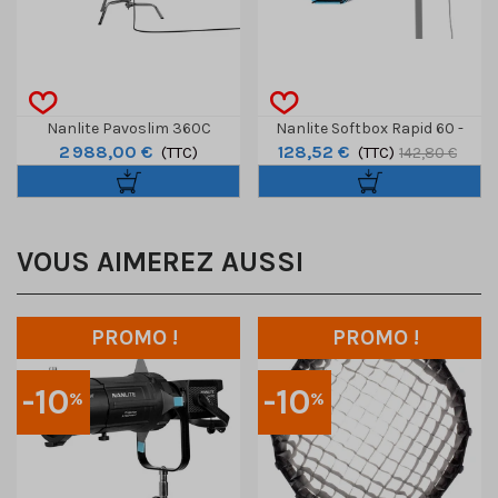
Nanlite Pavoslim 360C
Nanlite Softbox Rapid 60 -
2 988,00 €
128,52 €
RGBWW
(TTC)
Monture FM
(TTC)
142,80 €
VOUS AIMEREZ AUSSI
PROMO !
PROMO !
-10
-10
%
%