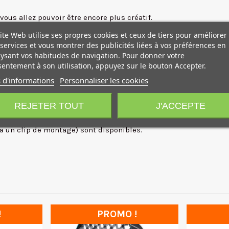
vous allez pouvoir être encore plus créatif.
ion, Orage, Voiture de Police, TV, Paparazzi, Bougie/Feu, Disco, 
ite Web utilise ses propres cookies et ceux de tiers pour améliorer
'application gratuite Nanlink.
services et vous montrer des publicités liées à vos préférences en
 molettes intégrés pour un
contrôle local précis
et simple, mais 
ysant vos habitudes de navigation. Pour donner votre
cation Nanlink (pour iOS et Android)
entement à son utilisation, appuyez sur le bouton Accepter.
é et permet au PavoTube 30C II d'être rapidement adopté dans n
 d'informations
Personnaliser les cookies
u'à 2 heures d'autonomie à 100% de luminosité
, se recharge ra
REJETER TOUT
J'ACCEPTE
nde portable WS-RC-C2 (non fournie) ou le boîtier émetteur WS-
ia un clip de montage) sont disponibles.
!
PROMO !