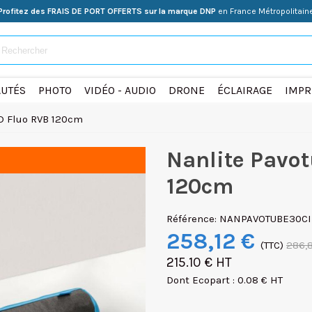
Profitez des FRAIS DE PORT OFFERTS sur la marque DNP
en France Métropolitain
UTÉS
PHOTO
VIDÉO - AUDIO
DRONE
ÉCLAIRAGE
IMPR
ED Fluo RVB 120cm
Nanlite Pavot
120cm
Référence:
NANPAVOTUBE30CI
258,12 €
(TTC)
286,
215.10 € HT
Dont Ecopart : 0.08 € HT