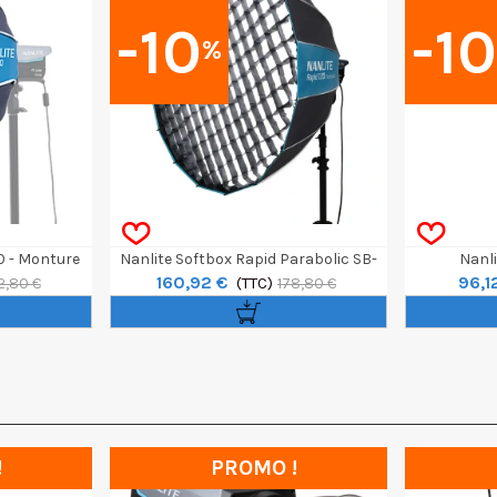
-10
-1
%
0 - Monture
Nanlite Softbox Rapid Parabolic SB-
Nanli
160,92 €
96,1
RP120
(TTC)
2,80 €
178,80 €
!
PROMO !