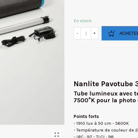
En stock
-
+
ACHETE
Nanlite Pavotube 
Tube lumineux avec t
7500°K pour la photo e
Points forts
- 1910 lux à 50 cm - 5600K
- Température de couleur de 
- IRC : 97 - TLCI : 98