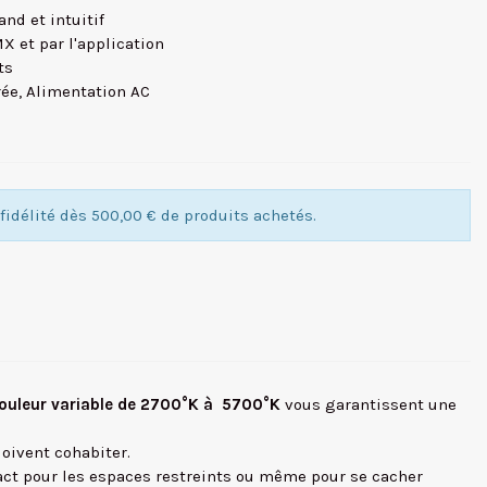
nd et intuitif
MX et par l'application
ts
rée, Alimentation AC
idélité dès 500,00 € de produits achetés.
couleur variable de 2700°K à 5700°K
vous garantissent une
oivent cohabiter.
act pour les espaces restreints ou même pour se cacher