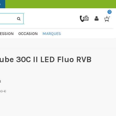
e
0
ESSION
OCCASION
MARQUES
ube 30C II LED Fluo RVB
I
80 €