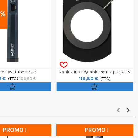
0
%
te Pavotube II 6CP
Nanlux Iris Réglable Pour Optique 15-
2 €
118,80 €
(TTC)
30 Pour Evoke
(TTC)
106,80 €
PROMO !
PROMO !