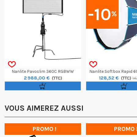
-10
%
Nanlite Pavoslim 360C RGBWW
Nanlite Softbox Rapid 6
2 988,00 €
128,52 €
(TTC)
(TTC)
FM
14
VOUS AIMEREZ AUSSI
PROMO !
PROMO 