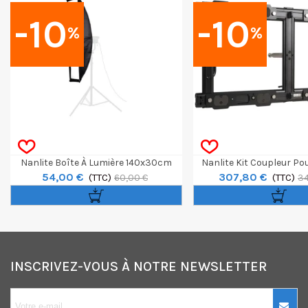
-10
-10
%
%
Nanlite Boîte À Lumière 140x30cm
Nanlite Kit Coupleur Po
54,00 €
307,80 €
(TTC)
240CL
(TTC)
60,00 €
34
INSCRIVEZ-VOUS À NOTRE NEWSLETTER
10€ OFFERTS sur
votre premier