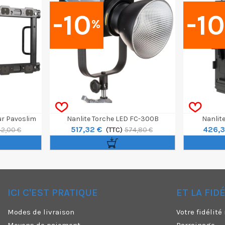
-10
-1
%
ur Pavoslim
Nanlite Torche LED FC-300B
Nanlit
517,32 €
426,3
(TTC)
2,00 €
574,80 €
ICI C'EST PRATIQUE
ET LA FID
✕
Modes de livraison
Votre fidélit