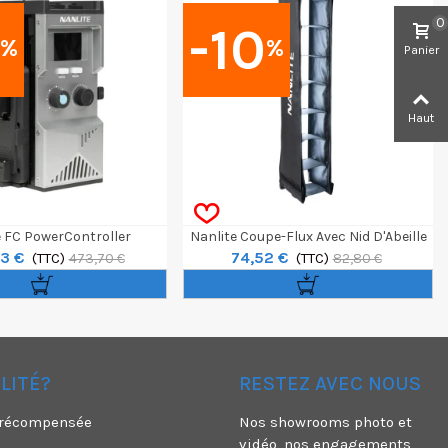
0
0
-10
%
%
Panier
Haut
e FC PowerController
Nanlite Coupe-Flux Avec Nid D'Abeille
3 €
74,52 €
(TTC)
Pour Pavotube II 15X
(TTC)
473,70 €
82,80 €
ÉLITÉ?
RESTEZ AVEC NOUS
é récompensée
Nos showrooms photo et
vidéo, nos engagements