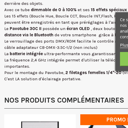
derrière des objets.
Avec ce tube
dimmable de 0 à 100%
et ses
15 effets spéciaux
Les 15 effets (Boucle Hue, Boucle CCT, Boucle INT,Flash, Pulsat
Ce s
peuvent être enregistrés en tant que préréglages à l'aide de l
nos 
Le
Pavotube 30C II
possède un
écran OLED
, deux boutons et
anal
distance via le Bluetooth
de votre smartphone grâce à l'appli
cons
Le verrouillage des ports DMX/RDM facilite le contrôle avanc
Plus
câble adaptateur CB-DMX-3.5C-1/2 (non inclus)
La
batterie intégrée
ultra-performante vous garantissant
jusq
La fréquence 2,4 GHz intégrée permet d'utiliser la télécomma
importantes.
Pour le montage du Pavotube,
2 filetages femelles 1/4"-20
(v
C'est LA solution d'éclairage portative.
NOS PRODUITS COMPLÉMENTAIRES
PROMO 