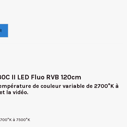
R
30C II LED Fluo RVB 120cm
empérature de couleur variable de 2700°K à
t la vidéo.
2700°K à 7500°K