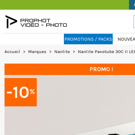
PROMOTIONS / PACKS
NOUVEA
Accueil
>
Marques
>
Nanlite
>
Nanlite Pavotube 30C II L
PROMO !
-10
%